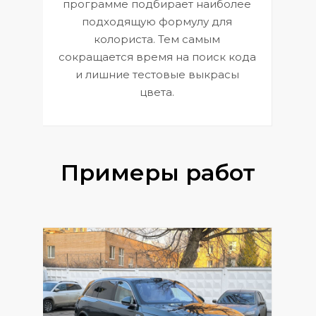
П
программе подбирает наиболее
к
э
подходящую формулу для
 и
В
колориста. Тем самым
сокращается время на поиск кода
и лишние тестовые выкрасы
цвета.
Примеры работ