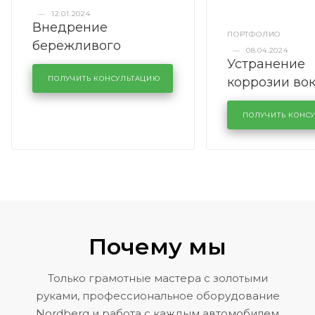
—
12.01.2024
Внедрение
ПОРТФОЛИО
бережливого
—
08.04.2024
Устранение
производства в
коррозии во
кузовном сервисе
ПОЛУЧИТЬ КОНСУЛЬТАЦИЮ
лобового сте
KUTUZOVV
районе задн
ПОЛУЧИТЬ КОНС
Volkswagen 
Почему мы
Только грамотные мастера с золотыми
руками, профессиональное оборудование
Nordberg и работа с каждым автомобилем