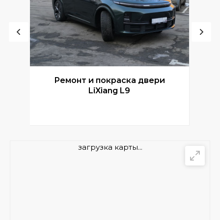
Ремонт и покраска двери
Р
LiXiang L9
загрузка карты...