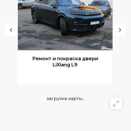
Ремонт и покраска двери
Р
LiXiang L9
загрузка карты...