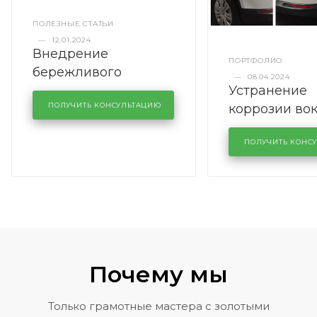
ПОЛЕЗНЫЕ СТАТЬИ
—
12.01.2024
Внедрение
ПОРТФОЛИО
бережливого
—
08.04.2024
Устранение
производства в
коррозии во
кузовном сервисе
ПОЛУЧИТЬ КОНСУЛЬТАЦИЮ
лобового сте
KUTUZOVV
районе задн
ПОЛУЧИТЬ КОНС
Volkswagen 
Почему мы
Только грамотные мастера с золотыми