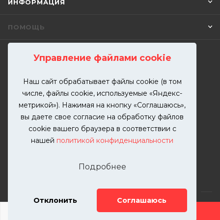
ИНФОРМАЦИЯ
ПОМОЩЬ
Управление файлами cookie
ПОДПИСАТЬСЯ НА РАССЫЛКУ
Наш сайт обрабатывает файлы cookie (в том
числе, файлы cookie, используемые «Яндекс-
+7 (499) 302-00-57
метрикой»). Нажимая на кнопку «Соглашаюсь»,
ЗАКАЗАТЬ ЗВОНОК
вы даете свое согласие на обработку файлов
zakaz@kutuzovv.ru
cookie вашего браузера в соответствии с
нашей
политикой конфиденциальности
г. Москва, Краснобогатырская
улица, 89, стр. 1.
Подробнее
Отклонить
Соглашаюсь
ДОБАВИТЬ УСЛУГУ