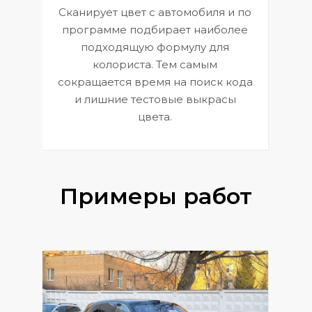
Сканирует цвет с автомобиля и по
П
программе подбирает наиболее
к
э
подходящую формулу для
 и
В
колориста. Тем самым
сокращается время на поиск кода
и лишние тестовые выкрасы
цвета.
Примеры работ