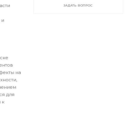
асти
ЗАДАТЬ ВОПРОС
 и
ске
ентов
ефекты на
хности,
нением
ся для
 к