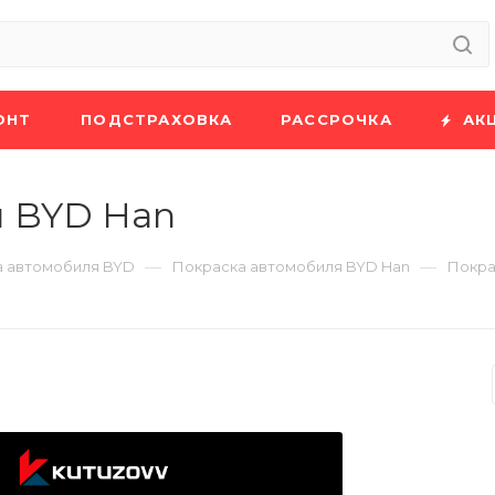
ОНТ
ПОДСТРАХОВКА
РАССРОЧКА
АК
и BYD Han
—
—
а автомобиля BYD
Покраска автомобиля BYD Han
Покра