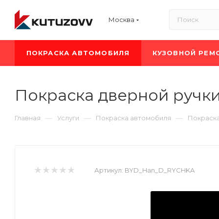
Москва
ПОКРАСКА АВТОМОБИЛЯ
КУЗОВНОЙ РЕМ
Покраска дверной ручк
—
—
—
Главная
Услуги
Покраска автомобиля
Покраск
Артикул:
BYD_Han_D_RYCHKA