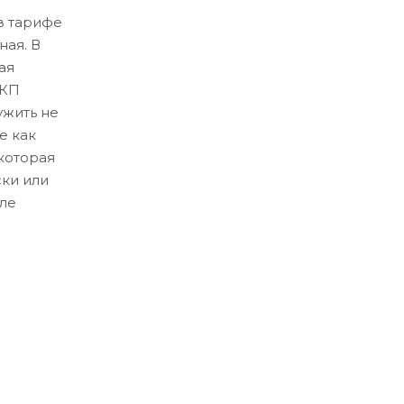
в тарифе
ная. В
ая
ЛКП
ужить не
е как
которая
ски или
ле