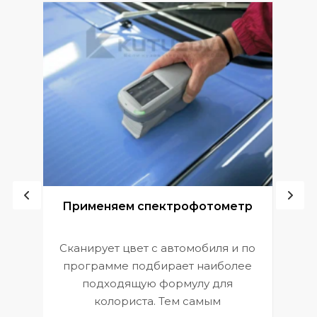
ой
Применяем спектрофотометр
Сканирует цвет с автомобиля и по
П
программе подбирает наиболее
к
э
подходящую формулу для
 и
В
колориста. Тем самым