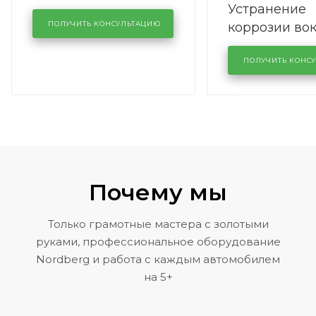
Устранение
производства в
коррозии во
кузовном сервисе
ПОЛУЧИТЬ КОНСУЛЬТАЦИЮ
лобового сте
KUTUZOVV
районе задн
ПОЛУЧИТЬ КОНС
Volkswagen 
Почему мы
Только грамотные мастера с золотыми
руками, профессиональное оборудование
Nordberg и работа с каждым автомобилем
на 5+