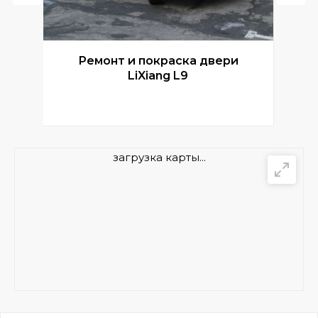
Ремонт и покраска двери
Р
LiXiang L9
загрузка карты...