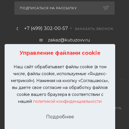
ПОДПИСАТЬСЯ НА РАССЫЛКУ
+7 (499) 302-00-57
ЗАКАЗАТЬ ЗВОНОК
zakaz@kutuzovv.ru
г. Москва, Краснобогатырская
Управление файлами cookie
улица, 89, стр. 1.
Наш сайт обрабатывает файлы cookie (в том
числе, файлы cookie, используемые «Яндекс-
метрикой»). Нажимая на кнопку «Соглашаюсь»,
вы даете свое согласие на обработку файлов
cookie вашего браузера в соответствии с
нашей
политикой конфиденциальности
2026 © KUTUZOVV | Кузовной ремонт и покраска
автомобилей. Вся информация на сайте – собственность
ООО "КУТУЗОВВ"
Подробнее
Публикация информации с сайта KUTUZOVV.RU без
разрешения запрещена. Все права защищены.