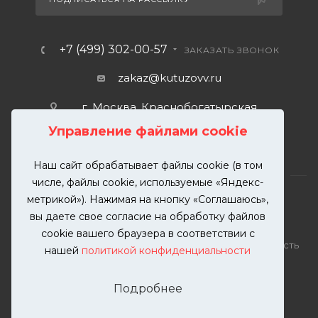
+7 (499) 302-00-57
ЗАКАЗАТЬ ЗВОНОК
zakaz@kutuzovv.ru
г. Москва, Краснобогатырская
улица, 89, стр. 1.
Управление файлами cookie
Наш сайт обрабатывает файлы cookie (в том
числе, файлы cookie, используемые «Яндекс-
метрикой»). Нажимая на кнопку «Соглашаюсь»,
вы даете свое согласие на обработку файлов
2026 © KUTUZOVV | Кузовной ремонт и покраска
cookie вашего браузера в соответствии с
автомобилей. Вся информация на сайте – собственность
нашей
политикой конфиденциальности
ООО "КУТУЗОВВ"
Публикация информации с сайта KUTUZOVV.RU без
Подробнее
разрешения запрещена. Все права защищены.
Почта: zakaz@kutuzovv.ru