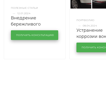
ПОЛЕЗНЫЕ СТАТЬИ
—
12.01.2024
Внедрение
ПОРТФОЛИО
бережливого
—
08.04.2024
Устранение
производства в
коррозии во
кузовном сервисе
ПОЛУЧИТЬ КОНСУЛЬТАЦИЮ
лобового сте
KUTUZOVV
районе задн
ПОЛУЧИТЬ КОНС
Volkswagen 