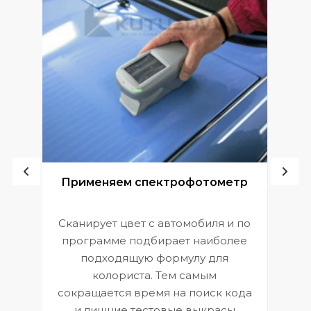
ой
Применяем спектрофотометр
Сканирует цвет с автомобиля и по
П
программе подбирает наиболее
к
э
подходящую формулу для
 и
В
колориста. Тем самым
сокращается время на поиск кода
и лишние тестовые выкрасы