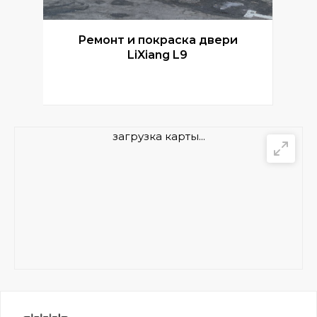
Ремонт и покраска двери
Р
LiXiang L9
загрузка карты...