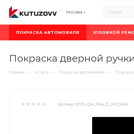
Москва
ПОКРАСКА АВТОМОБИЛЯ
КУЗОВНОЙ РЕМ
Покраска дверной ручки
—
—
—
Главная
Услуги
Покраска автомобиля
Покраск
Артикул:
BYD_Qin_Plus_D_RYCHKA