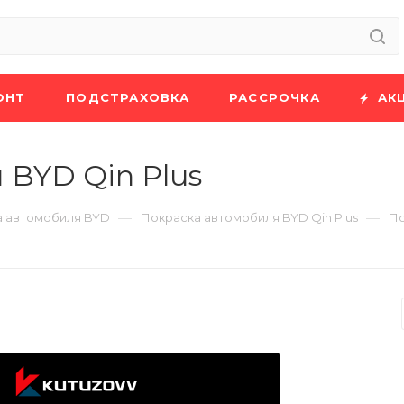
ОНТ
ПОДСТРАХОВКА
РАССРОЧКА
АК
 BYD Qin Plus
—
—
а автомобиля BYD
Покраска автомобиля BYD Qin Plus
По