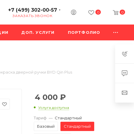
+7 (499) 302-00-57
0
0
ЗАКАЗАТЬ ЗВОНОК
ЦИИ
ДОП. УСЛУГИ
ПОРТФОЛИО
краска дверной ручки BYD Qin Plus
4 000
₽
Услуга доступна
Тариф
—
Стандартный
Базовый
Стандартный