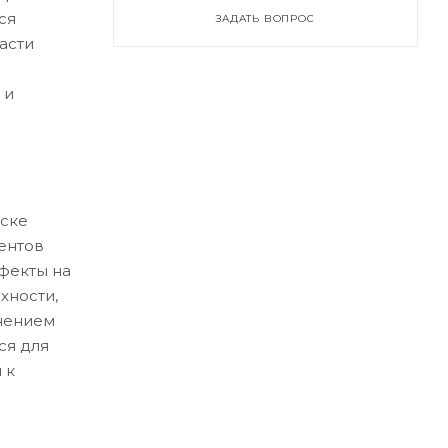
ся
ЗАДАТЬ ВОПРОС
асти
 и
ске
ентов
ефекты на
хности,
нением
ся для
 к