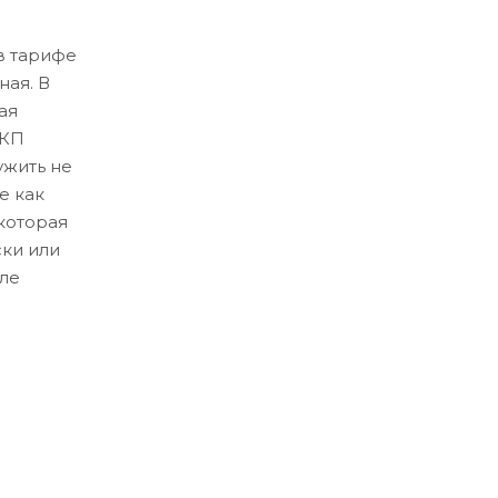
в тарифе
ная. В
ая
ЛКП
ужить не
е как
которая
ски или
ле