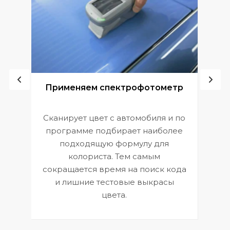
ой
Применяем спектрофотометр
Сканирует цвет с автомобиля и по
П
программе подбирает наиболее
к
э
подходящую формулу для
 и
В
колориста. Тем самым
сокращается время на поиск кода
и лишние тестовые выкрасы
цвета.