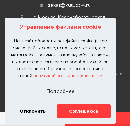
zakaz@kutuzovv.ru
г. Москва, Краснобогатырская
улица, 89, стр. 1.
Управление файлами cookie
Наш сайт обрабатывает файлы cookie (в том
числе, файлы cookie, используемые «Яндекс-
метрикой»). Нажимая на кнопку «Соглашаюсь»,
вы даете свое согласие на обработку файлов
2026 © KUTUZOVV | Кузовной ремонт и покраска
cookie вашего браузера в соответствии с
автомобилей. Вся информация на сайте – собственность
нашей
политикой конфиденциальности
ООО "КУТУЗОВВ"
Публикация информации с сайта KUTUZOVV.RU без
Подробнее
разрешения запрещена. Все права защищены.
Почта: zakaz@kutuzovv.ru
Телефон: 8(499)-302-00-57
Отклонить
Соглашаюсь
ДОБАВИТЬ УСЛУГУ