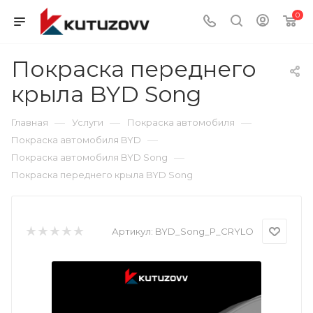
0
Покраска переднего
крыла BYD Song
—
—
—
Главная
Услуги
Покраска автомобиля
—
Покраска автомобиля BYD
—
Покраска автомобиля BYD Song
Покраска переднего крыла BYD Song
Артикул:
BYD_Song_P_CRYLO