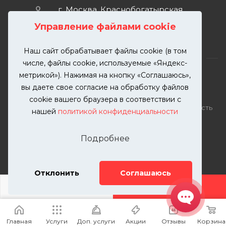
г. Москва, Краснобогатырская
улица, 89, стр. 1.
Управление файлами cookie
Наш сайт обрабатывает файлы cookie (в том
числе, файлы cookie, используемые «Яндекс-
метрикой»). Нажимая на кнопку «Соглашаюсь»,
вы даете свое согласие на обработку файлов
2026 © KUTUZOVV | Кузовной ремонт и покраска
cookie вашего браузера в соответствии с
автомобилей. Вся информация на сайте – собственность
нашей
политикой конфиденциальности
ООО "КУТУЗОВВ"
Публикация информации с сайта KUTUZOVV.RU без
Подробнее
разрешения запрещена. Все права защищены.
Почта: zakaz@kutuzovv.ru
Телефон: 8(499)-302-00-57
Отклонить
Соглашаюсь
ДОБАВИТЬ УСЛУГУ
Главная
Услуги
Доп. услуги
Акции
Отзывы
Корзина