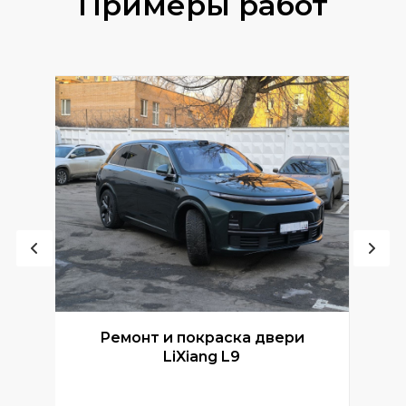
Примеры работ
Ремонт и покраска двери
Р
LiXiang L9