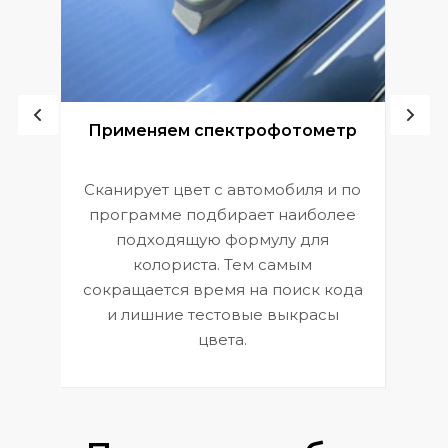
ой
Применяем спектрофотометр
Сканирует цвет с автомобиля и по
П
программе подбирает наиболее
к
э
подходящую формулу для
 и
В
колориста. Тем самым
сокращается время на поиск кода
и лишние тестовые выкрасы
цвета.