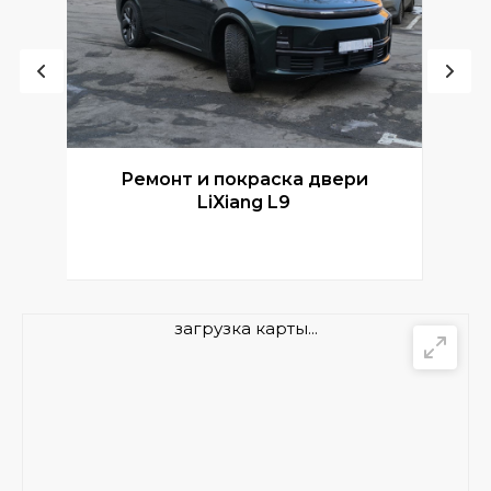
Ремонт и покраска двери
Р
LiXiang L9
загрузка карты...