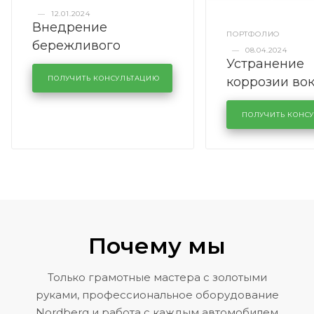
—
12.01.2024
Внедрение
ПОРТФОЛИО
бережливого
—
08.04.2024
Устранение
производства в
коррозии во
кузовном сервисе
ПОЛУЧИТЬ КОНСУЛЬТАЦИЮ
лобового сте
KUTUZOVV
районе задн
ПОЛУЧИТЬ КОНС
Volkswagen 
Почему мы
Только грамотные мастера с золотыми
руками, профессиональное оборудование
Nordberg и работа с каждым автомобилем