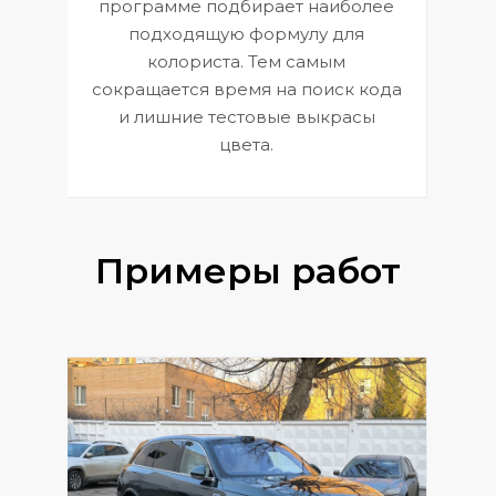
П
программе подбирает наиболее
к
э
подходящую формулу для
 и
В
колориста. Тем самым
сокращается время на поиск кода
и лишние тестовые выкрасы
цвета.
Примеры работ