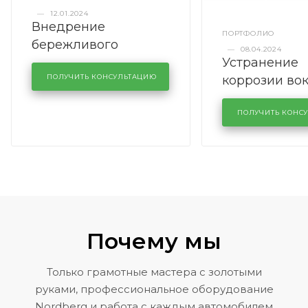
—
12.01.2024
Внедрение
ПОРТФОЛИО
бережливого
—
08.04.2024
Устранение
производства в
коррозии во
кузовном сервисе
ПОЛУЧИТЬ КОНСУЛЬТАЦИЮ
лобового сте
KUTUZOVV
районе задн
ПОЛУЧИТЬ КОНС
Volkswagen 
Почему мы
Только грамотные мастера с золотыми
руками, профессиональное оборудование
Nordberg и работа с каждым автомобилем