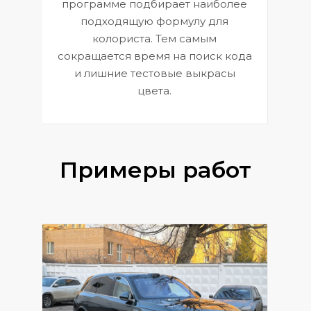
П
программе подбирает наиболее
к
э
подходящую формулу для
 и
В
колориста. Тем самым
сокращается время на поиск кода
и лишние тестовые выкрасы
цвета.
Примеры работ