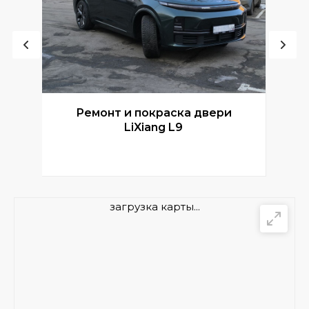
Ремонт и покраска двери
Р
LiXiang L9
загрузка карты...