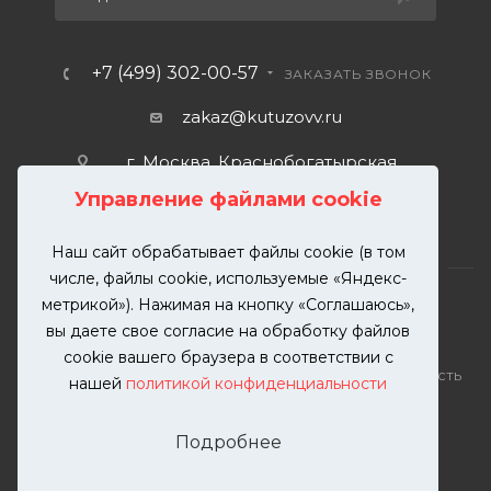
+7 (499) 302-00-57
ЗАКАЗАТЬ ЗВОНОК
zakaz@kutuzovv.ru
г. Москва, Краснобогатырская
улица, 89, стр. 1.
Управление файлами cookie
Наш сайт обрабатывает файлы cookie (в том
числе, файлы cookie, используемые «Яндекс-
метрикой»). Нажимая на кнопку «Соглашаюсь»,
вы даете свое согласие на обработку файлов
2026 © KUTUZOVV | Кузовной ремонт и покраска
cookie вашего браузера в соответствии с
автомобилей. Вся информация на сайте – собственность
нашей
политикой конфиденциальности
ООО "КУТУЗОВВ"
Публикация информации с сайта KUTUZOVV.RU без
Подробнее
разрешения запрещена. Все права защищены.
Почта: zakaz@kutuzovv.ru