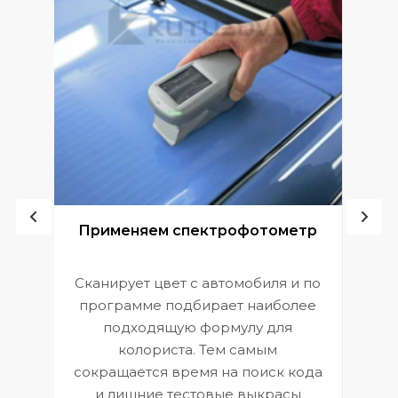
ой
Применяем спектрофотометр
Сканирует цвет с автомобиля и по
П
программе подбирает наиболее
к
э
подходящую формулу для
 и
В
колориста. Тем самым
сокращается время на поиск кода
и лишние тестовые выкрасы