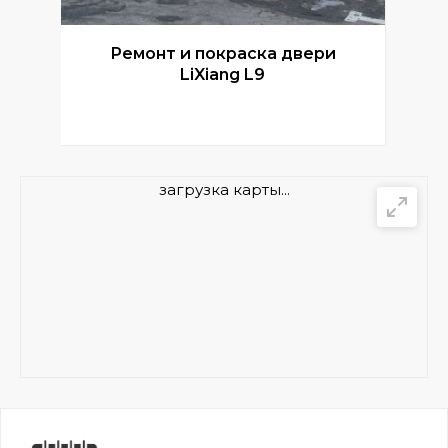
Ремонт и покраска двери
Р
LiXiang L9
загрузка карты...