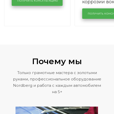
коррозии во
кузовном сервисе
ПОЛУЧИТЬ КОНСУЛЬТАЦИЮ
лобового сте
KUTUZOVV
районе задн
ПОЛУЧИТЬ КОНС
Volkswagen 
Почему мы
Только грамотные мастера с золотыми
руками, профессиональное оборудование
Nordberg и работа с каждым автомобилем
на 5+