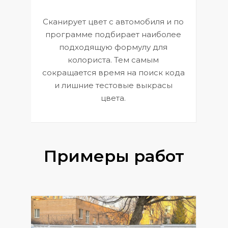
Сканирует цвет с автомобиля и по
П
программе подбирает наиболее
к
э
подходящую формулу для
 и
В
колориста. Тем самым
сокращается время на поиск кода
и лишние тестовые выкрасы
цвета.
Примеры работ