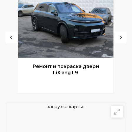
Ремонт и покраска двери
Р
LiXiang L9
загрузка карты...