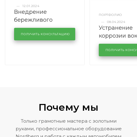
—
12.01.2024
Внедрение
ПОРТФОЛИО
бережливого
—
08.04.2024
Устранение
производства в
коррозии во
кузовном сервисе
ПОЛУЧИТЬ КОНСУЛЬТАЦИЮ
лобового сте
KUTUZOVV
районе задн
ПОЛУЧИТЬ КОНС
Volkswagen 
Почему мы
Только грамотные мастера с золотыми
руками, профессиональное оборудование
Nordberg и работа с каждым автомобилем