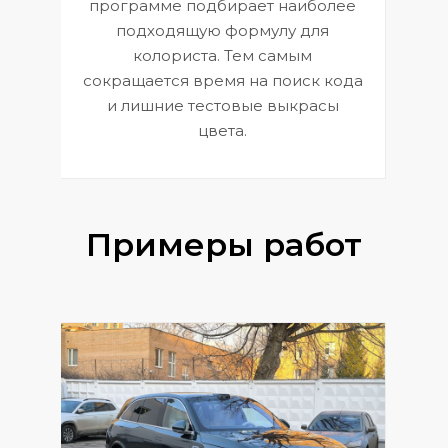
П
программе подбирает наиболее
к
э
подходящую формулу для
 и
В
колориста. Тем самым
сокращается время на поиск кода
и лишние тестовые выкрасы
цвета.
Примеры работ