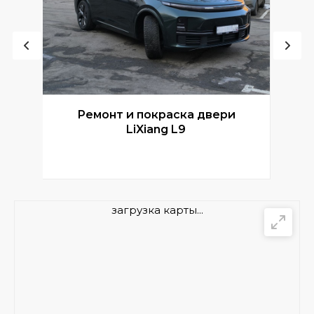
Ремонт и покраска двери
Р
LiXiang L9
загрузка карты...