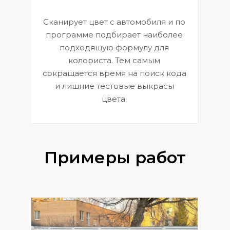
Сканирует цвет с автомобиля и по
П
программе подбирает наиболее
к
э
подходящую формулу для
 и
В
колориста. Тем самым
сокращается время на поиск кода
и лишние тестовые выкрасы
цвета.
Примеры работ