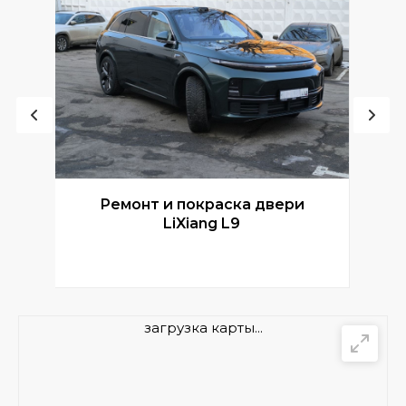
Ремонт и покраска двери
Р
LiXiang L9
загрузка карты...