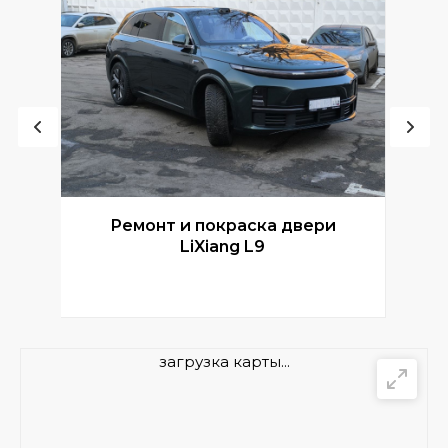
Ремонт и покраска двери
Р
LiXiang L9
загрузка карты...