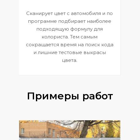
Сканирует цвет с автомобиля и по
П
программе подбирает наиболее
к
э
подходящую формулу для
 и
В
колориста. Тем самым
сокращается время на поиск кода
и лишние тестовые выкрасы
цвета.
Примеры работ