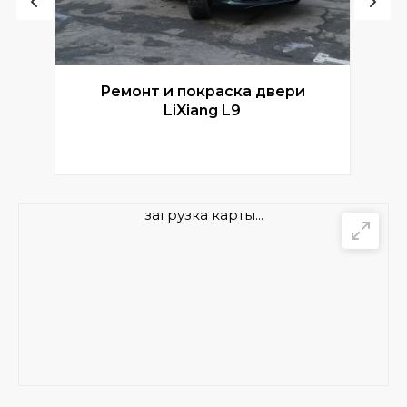
Ремонт и покраска двери
Р
LiXiang L9
загрузка карты...