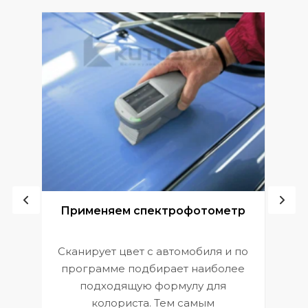
ой
Применяем спектрофотометр
Сканирует цвет с автомобиля и по
П
программе подбирает наиболее
к
э
подходящую формулу для
 и
В
колориста. Тем самым