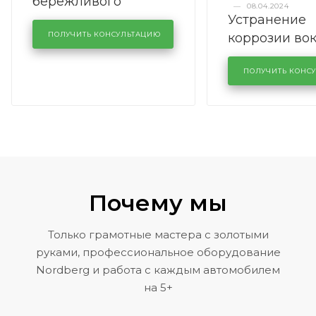
бережливого
—
08.04.2024
Устранение
производства в
коррозии во
кузовном сервисе
ПОЛУЧИТЬ КОНСУЛЬТАЦИЮ
лобового сте
KUTUZOVV
районе задн
ПОЛУЧИТЬ КОНС
Volkswagen 
Почему мы
Только грамотные мастера с золотыми
руками, профессиональное оборудование
Nordberg и работа с каждым автомобилем
на 5+