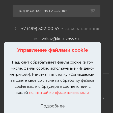
ПОДПИСАТЬСЯ НА РАССЫЛКУ
+7 (499) 302-00-57
ЗАКАЗАТЬ ЗВОНОК
zakaz@kutuzovv.ru
г. Москва, Краснобогатырская
Управление файлами cookie
улица, 89, стр. 1.
Наш сайт обрабатывает файлы cookie (в том
числе, файлы cookie, используемые «Яндекс-
метрикой»). Нажимая на кнопку «Соглашаюсь»,
вы даете свое согласие на обработку файлов
cookie вашего браузера в соответствии с
нашей
политикой конфиденциальности
2026 © KUTUZOVV | Кузовной ремонт и покраска
автомобилей. Вся информация на сайте – собственность
ООО "КУТУЗОВВ"
Подробнее
Публикация информации с сайта KUTUZOVV.RU без