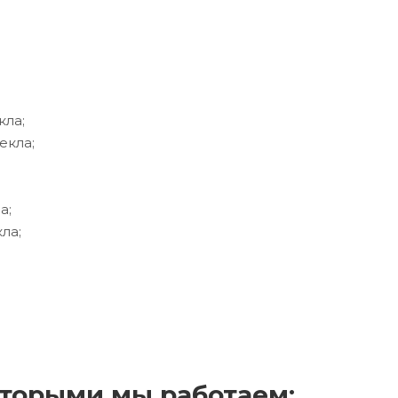
кла;
екла;
а;
ла;
торыми мы работаем: