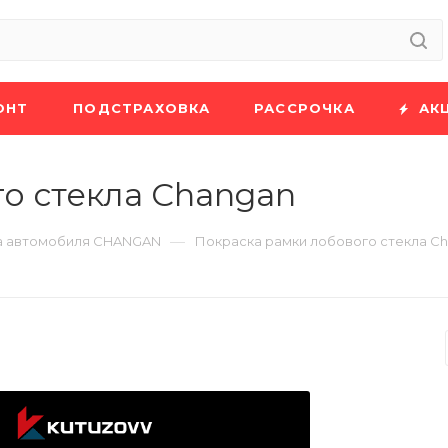
ОНТ
ПОДСТРАХОВКА
РАССРОЧКА
АК
о стекла Changan
—
а автомобиля CHANGAN
Покраска рамки лобового стекла C