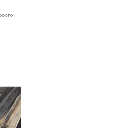
ового