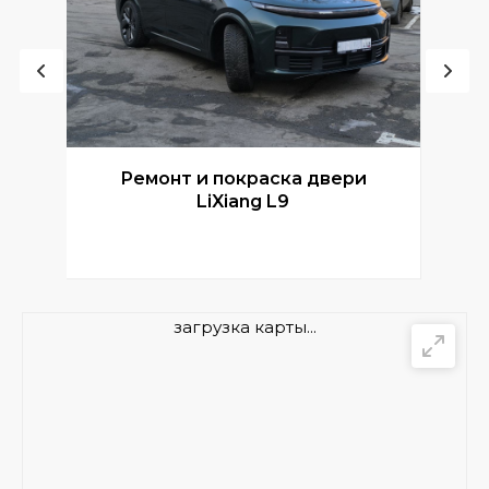
Ремонт и покраска двери
Р
LiXiang L9
загрузка карты...