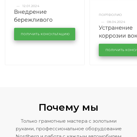
—
12.01.2024
Внедрение
ПОРТФОЛИО
бережливого
—
08.04.2024
Устранение
производства в
коррозии во
кузовном сервисе
ПОЛУЧИТЬ КОНСУЛЬТАЦИЮ
лобового сте
KUTUZOVV
районе задн
ПОЛУЧИТЬ КОНС
Volkswagen 
Почему мы
Только грамотные мастера с золотыми
руками, профессиональное оборудование
Nordberg и работа с каждым автомобилем