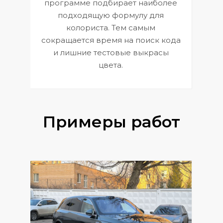
П
программе подбирает наиболее
к
э
подходящую формулу для
 и
В
колориста. Тем самым
сокращается время на поиск кода
и лишние тестовые выкрасы
цвета.
Примеры работ