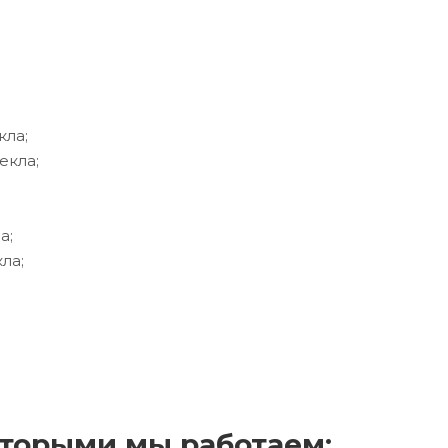
кла;
екла;
а;
ла;
торыми мы работаем: