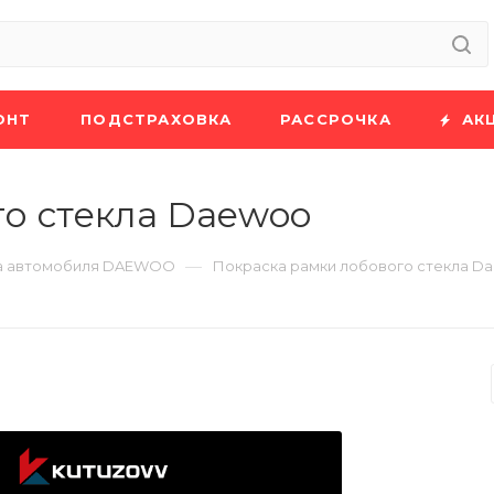
ОНТ
ПОДСТРАХОВКА
РАССРОЧКА
АК
о стекла Daewoo
—
а автомобиля DAEWOO
Покраска рамки лобового стекла D