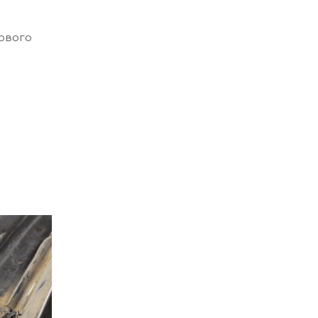
ового