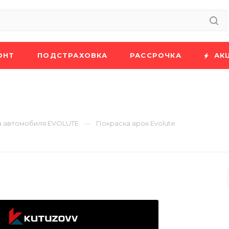
ОНТ
ПОДСТРАХОВКА
РАССРОЧКА
АК
—
а автомобиля EVOLUTE
Покраска арок Evolute