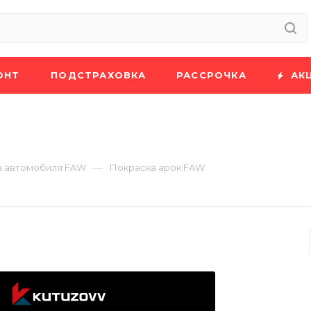
ОНТ
ПОДСТРАХОВКА
РАССРОЧКА
АК
—
а автомобиля FAW
Покраска арок FAW