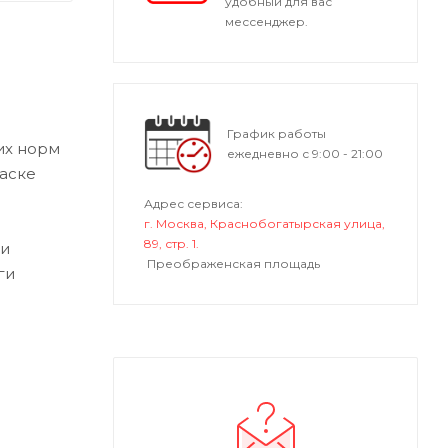
удобный для вас
мессенджер.
График работы
их норм
ежедневно с 9:00 - 21:00
раске
Адрес сервиса:
г. Москва, Краснобогатырская улица,
89, стр. 1.
ги
Преображенская площадь
ги