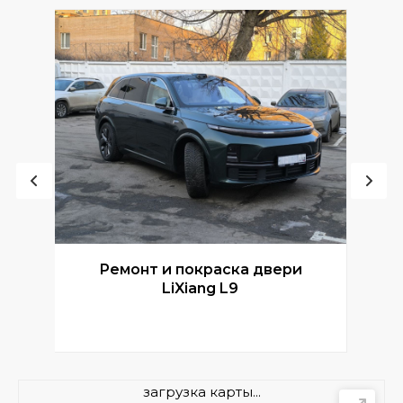
Ремонт и покраска двери
Р
LiXiang L9
загрузка карты...