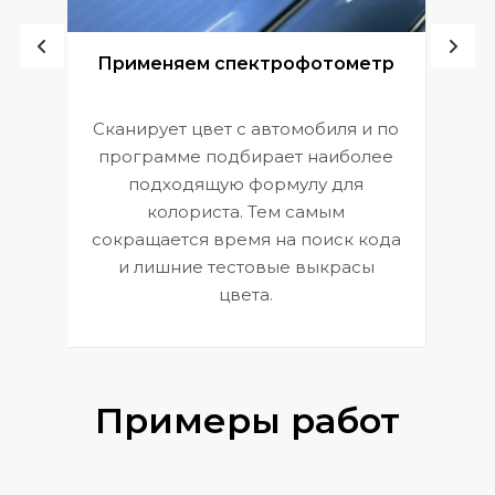
ой
Применяем спектрофотометр
Сканирует цвет с автомобиля и по
П
программе подбирает наиболее
к
э
подходящую формулу для
 и
В
колориста. Тем самым
сокращается время на поиск кода
и лишние тестовые выкрасы
цвета.
Примеры работ