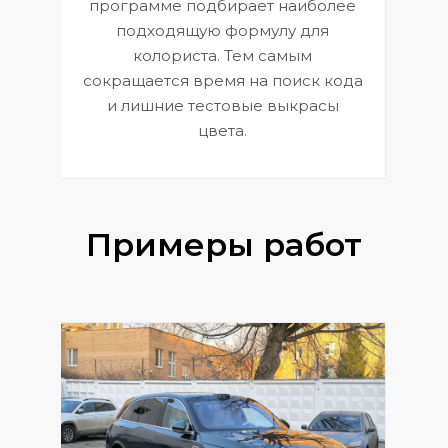
П
программе подбирает наиболее
к
э
подходящую формулу для
 и
В
колориста. Тем самым
сокращается время на поиск кода
и лишние тестовые выкрасы
цвета.
Примеры работ