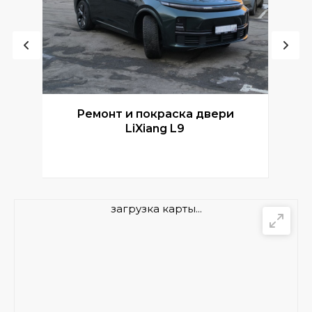
Ремонт и покраска двери
Р
LiXiang L9
загрузка карты...