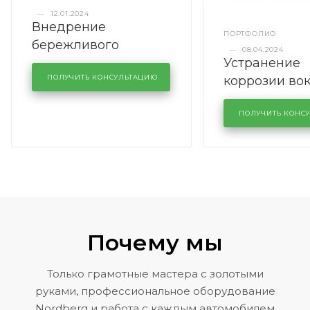
—
12.01.2024
Внедрение
ПОРТФОЛИО
бережливого
—
08.04.2024
Устранение
производства в
коррозии во
кузовном сервисе
ПОЛУЧИТЬ КОНСУЛЬТАЦИЮ
лобового сте
KUTUZOVV
районе задн
ПОЛУЧИТЬ КОНС
Volkswagen 
Почему мы
Только грамотные мастера с золотыми
руками, профессиональное оборудование
Nordberg и работа с каждым автомобилем