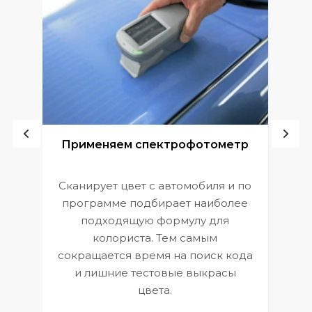
ой
Применяем спектрофотометр
Сканирует цвет с автомобиля и по
П
программе подбирает наиболее
к
э
подходящую формулу для
 и
В
колориста. Тем самым
сокращается время на поиск кода
и лишние тестовые выкрасы
цвета.