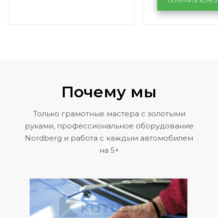
районе задн
ПОЛУЧИТЬ КОНС
Volkswagen 
Почему мы
Только грамотные мастера с золотыми
руками, профессиональное оборудование
Nordberg и работа с каждым автомобилем
на 5+