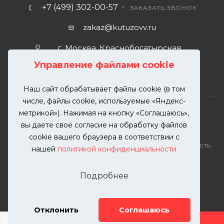
+7 (499) 302-00-57
ЗАКАЗАТЬ ЗВОНОК
zakaz@kutuzovv.ru
г. Москва, Краснобогатырская
улица, 89, стр. 1.
Управление файлами cookie
Наш сайт обрабатывает файлы cookie (в том
числе, файлы cookie, используемые «Яндекс-
метрикой»). Нажимая на кнопку «Соглашаюсь»,
вы даете свое согласие на обработку файлов
2026 © KUTUZOVV | Кузовной ремонт и покраска
cookie вашего браузера в соответствии с
автомобилей. Вся информация на сайте – собственность
нашей
политикой конфиденциальности
ООО "КУТУЗОВВ"
Публикация информации с сайта KUTUZOVV.RU без
Подробнее
разрешения запрещена. Все права защищены.
Почта: zakaz@kutuzovv.ru
Телефон: 8(499)-302-00-57
Отклонить
Соглашаюсь
ДОБАВИТЬ УСЛУГУ