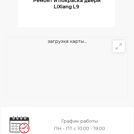
Ремонт и покраска двери
Р
LiXiang L9
загрузка карты...
График работы
ПН - ПТ с 10:00 - 19:00