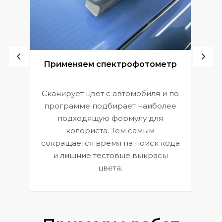
ой
Применяем спектрофотометр
Сканирует цвет с автомобиля и по
П
программе подбирает наиболее
к
э
подходящую формулу для
 и
В
колориста. Тем самым
сокращается время на поиск кода
и лишние тестовые выкрасы
цвета.