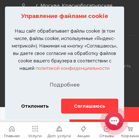
г. Москва, Краснобогатырская
улица, 89, стр. 1.
Управление файлами cookie
Наш сайт обрабатывает файлы cookie (в том
числе, файлы cookie, используемые «Яндекс-
метрикой»). Нажимая на кнопку «Соглашаюсь»,
вы даете свое согласие на обработку файлов
2026 © KUTUZOVV | Кузовной ремонт и покраска
cookie вашего браузера в соответствии с
автомобилей. Вся информация на сайте – собственность
нашей
политикой конфиденциальности
ООО "КУТУЗОВВ"
Публикация информации с сайта KUTUZOVV.RU без
Подробнее
разрешения запрещена. Все права защищены.
Почта: zakaz@kutuzovv.ru
Телефон: 8(499)-302-00-57
Отклонить
Соглашаюсь
ДОБАВИТЬ УСЛУГУ
Главная
Услуги
Доп. услуги
Акции
Отзывы
Корзина