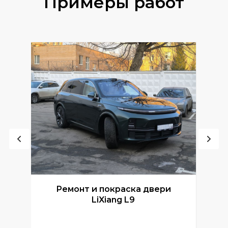
Примеры работ
Ремонт и покраска двери
Р
LiXiang L9