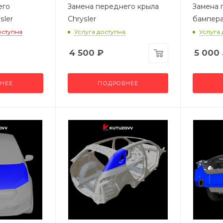
его
Замена переднего крыла
Замена 
sler
Chrysler
бампера
оступна
Услуга доступна
Услуга
4 500
₽
5 000
НЕЕ
ПОДРОБНЕЕ