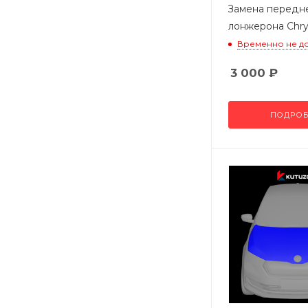
Замена передн
лонжерона Chry
Временно не д
3 000
₽
ПОДРОБ