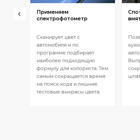
сор
Применяем
Спо
спектрофотометр
вмят
Сканирует цвет с
Позв
но
автомобиля и по
кузо
программе подбирает
авто
,
наиболее подходящую
Выпр
формулу для колориста. Тем
сокр
самым сокращается время
шпат
на поиск кода и лишние
тестовые выкрасы цвета.