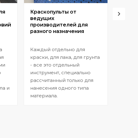
ля
Краскопульты от
Винто
ведущих
высок
овий
производителей для
разного назначения
Позвол
покрыт
а
Каждый отдельно для
прибл
ая
краски, для лака, для грунта
заводс
ми
- все это отдельный
шагрен
ю
инструмент, специально
нанесе
рассчитанный только для
ла и
нанесения одного типа
материала.