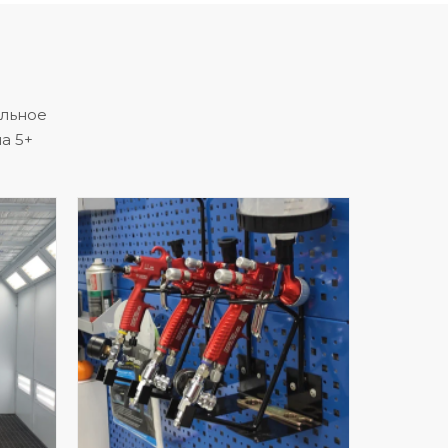
альное
а 5+