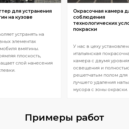
ттер для устранения
Окрасочная камера д
ин на кузове
соблюдения
технологических усл
покраски
оляет устранять на
вных элементах
У нас в цеху установлен
мобиля вмятины.
итальянская покрасочн
ямляя плоскость,
камера с двумя уровня
ащает слой нанесения
освещения и полность
левки.
решетчатым полом для
лучшего удаления напы
мусора с зоны окраски.
Примеры работ