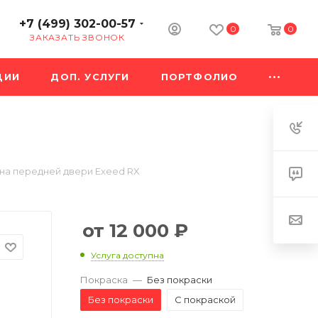
+7 (499) 302-00-57
0
0
ЗАКАЗАТЬ ЗВОНОК
ЦИИ
ДОП. УСЛУГИ
ПОРТФОЛИО
на передней двери Exeed RX
12 000
₽
Услуга доступна
Покраска
—
Без покраски
Без покраски
С покраской