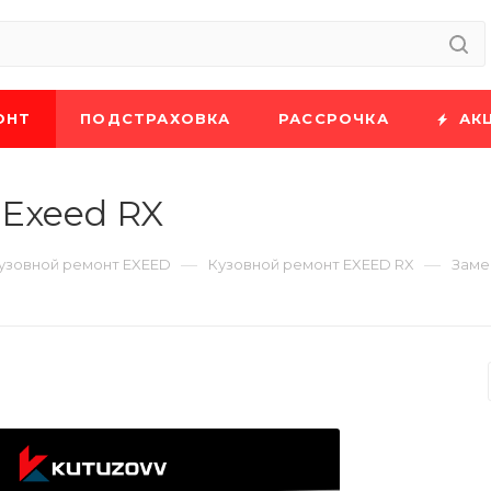
ОНТ
ПОДСТРАХОВКА
РАССРОЧКА
АК
Exeed RX
—
—
узовной ремонт EXEED
Кузовной ремонт EXEED RX
Заме