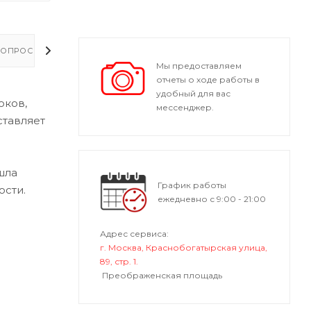
ОПРОСЫ - ОТВЕТЫ
Мы предоставляем
отчеты о ходе работы в
удобный для вас
оков,
мессенджер.
ставляет
шла
График работы
ости.
ежедневно с 9:00 - 21:00
Адрес сервиса:
г. Москва, Краснобогатырская улица,
89, стр. 1.
Преображенская площадь