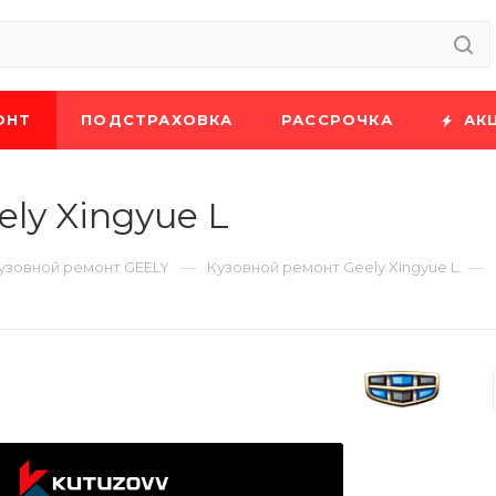
ОНТ
ПОДСТРАХОВКА
РАССРОЧКА
АК
ly Xingyue L
—
—
узовной ремонт GEELY
Кузовной ремонт Geely Xingyue L