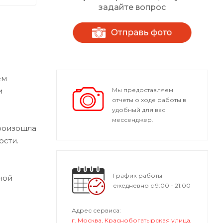
задайте вопрос
ем
и
Мы предоставляем
отчеты о ходе работы в
удобный для вас
мессенджер.
произошла
ости.
График работы
ной
ежедневно с 9:00 - 21:00
Адрес сервиса:
г. Москва, Краснобогатырская улица,