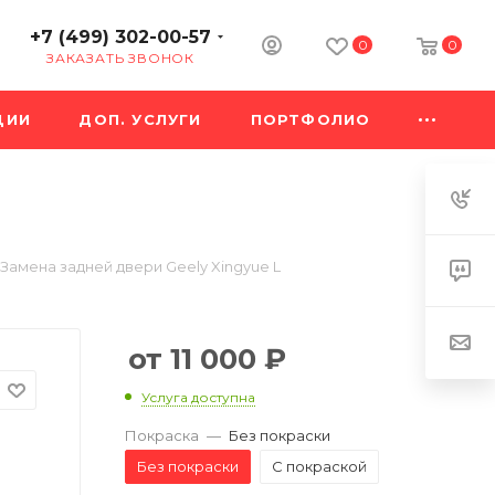
+7 (499) 302-00-57
0
0
ЗАКАЗАТЬ ЗВОНОК
ЦИИ
ДОП. УСЛУГИ
ПОРТФОЛИО
Замена задней двери Geely Xingyue L
11 000
₽
Услуга доступна
Покраска
—
Без покраски
Без покраски
С покраской