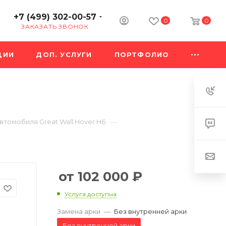
+7 (499) 302-00-57
0
0
ЗАКАЗАТЬ ЗВОНОК
ЦИИ
ДОП. УСЛУГИ
ПОРТФОЛИО
—
втомобиля Great Wall Hover H6
102 000
₽
Услуга доступна
Замена арки
—
Без внутренней арки
Без внутренней арки