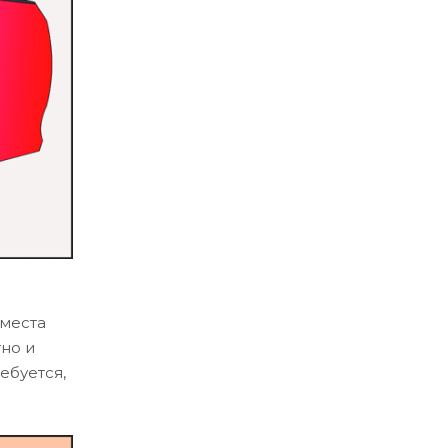
 места
тно и
ебуется,