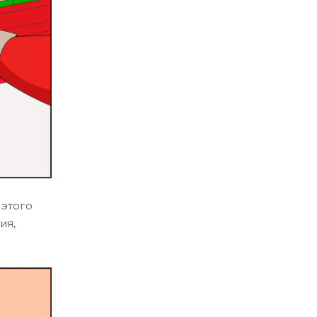
 этого
ия,