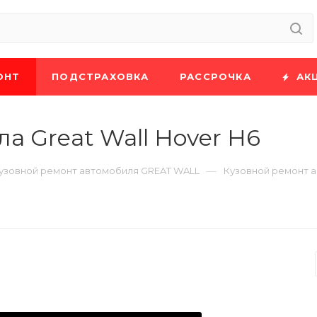
ОНТ
ПОДСТРАХОВКА
РАССРОЧКА
АК
а Great Wall Hover H6
—
узовной ремонт автомобиля GREAT WALL
Кузовной ремонт а