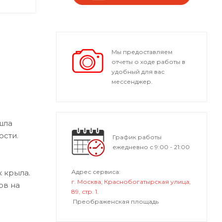
Мы предоставляем
отчеты о ходе работы в
удобный для вас
мессенджер.
шла
ости.
График работы
ежедневно с 9:00 - 21:00
 крыла.
Адрес сервиса:
г. Москва, Краснобогатырская улица,
ов на
89, стр. 1.
Преображенская площадь