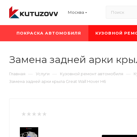
Москва
ПОКРАСКА АВТОМОБИЛЯ
КУЗОВНОЙ РЕМ
Замена задней арки крыл
—
—
—
Главная
Услуги
Кузовной ремонт автомобиля
К
Замена задней арки крыла Great Wall Hover H6