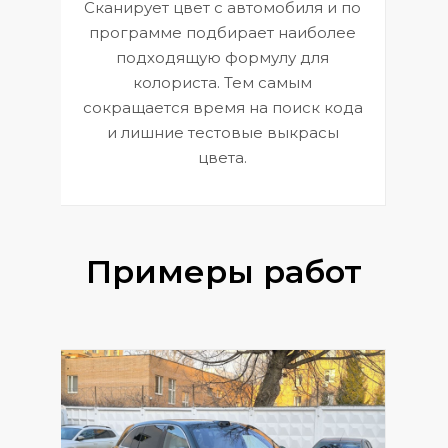
Сканирует цвет с автомобиля и по
П
программе подбирает наиболее
к
э
подходящую формулу для
 и
В
колориста. Тем самым
сокращается время на поиск кода
и лишние тестовые выкрасы
цвета.
Примеры работ