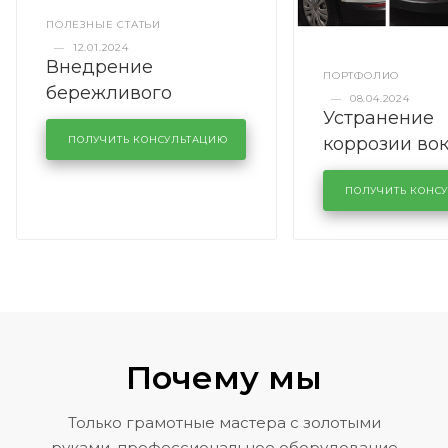
ПОЛЕЗНЫЕ СТАТЬИ
—
12.01.2024
Внедрение
ПОРТФОЛИО
бережливого
—
08.04.2024
Устранение
производства в
коррозии во
кузовном сервисе
ПОЛУЧИТЬ КОНСУЛЬТАЦИЮ
лобового сте
KUTUZOVV
районе задн
ПОЛУЧИТЬ КОНС
Volkswagen 
Почему мы
Только грамотные мастера с золотыми
руками, профессиональное оборудование