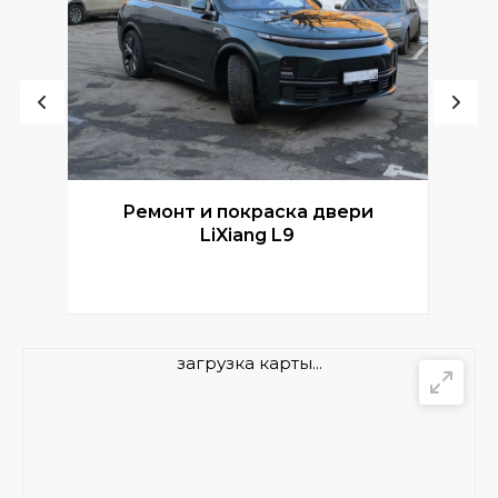
Ремонт и покраска двери
Р
LiXiang L9
загрузка карты...