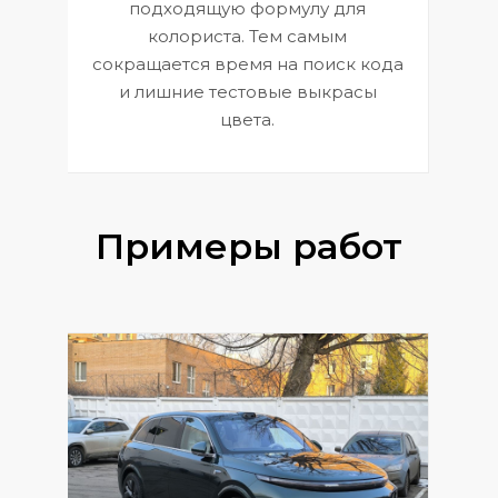
к
э
подходящую формулу для
 и
В
колориста. Тем самым
сокращается время на поиск кода
и лишние тестовые выкрасы
цвета.
Примеры работ