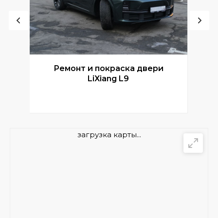
Ремонт и покраска двери
Р
LiXiang L9
загрузка карты...