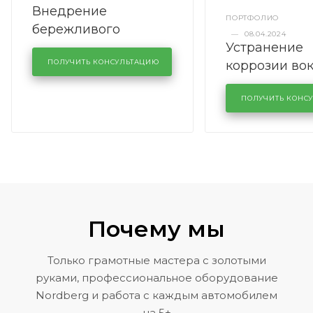
Внедрение
ПОРТФОЛИО
бережливого
—
08.04.2024
Устранение
производства в
коррозии во
кузовном сервисе
ПОЛУЧИТЬ КОНСУЛЬТАЦИЮ
лобового сте
KUTUZOVV
районе задн
ПОЛУЧИТЬ КОНС
Volkswagen 
Почему мы
Только грамотные мастера с золотыми
руками, профессиональное оборудование
Nordberg и работа с каждым автомобилем
на 5+