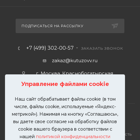
ПОДПИСАТЬСЯ НА РАССЫЛКУ
+7 (499) 302-00-57
ЗАКАЗАТЬ ЗВОНОК
zakaz@kutuzovv.ru
г. Москва, Краснобогатырская
улица, 89, стр. 1.
Управление файлами cookie
Наш сайт обрабатывает файлы cookie (в том
числе, файлы cookie, используемые «Яндекс-
метрикой»). Нажимая на кнопку «Соглашаюсь»,
вы даете свое согласие на обработку файлов
2026 © KUTUZOVV | Кузовной ремонт и покраска
cookie вашего браузера в соответствии с
автомобилей. Вся информация на сайте – собственность
нашей
политикой конфиденциальности