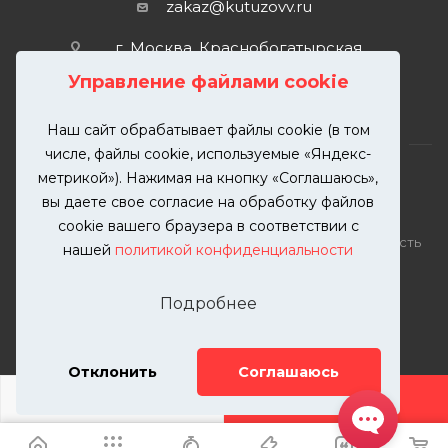
zakaz@kutuzovv.ru
г. Москва, Краснобогатырская
улица, 89, стр. 1.
Управление файлами cookie
Наш сайт обрабатывает файлы cookie (в том
числе, файлы cookie, используемые «Яндекс-
метрикой»). Нажимая на кнопку «Соглашаюсь»,
вы даете свое согласие на обработку файлов
2026 © KUTUZOVV | Кузовной ремонт и покраска
cookie вашего браузера в соответствии с
автомобилей. Вся информация на сайте – собственность
нашей
политикой конфиденциальности
ООО "КУТУЗОВВ"
Публикация информации с сайта KUTUZOVV.RU без
Подробнее
разрешения запрещена. Все права защищены.
Почта: zakaz@kutuzovv.ru
Телефон: 8(499)-302-00-57
Отклонить
Соглашаюсь
ДОБАВИТЬ УСЛУГУ