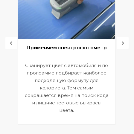
ой
Применяем спектрофотометр
Сканирует цвет с автомобиля и по
П
программе подбирает наиболее
к
э
подходящую формулу для
 и
В
колориста. Тем самым
сокращается время на поиск кода
и лишние тестовые выкрасы
цвета.