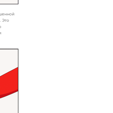
ошенной
. Это
о
и