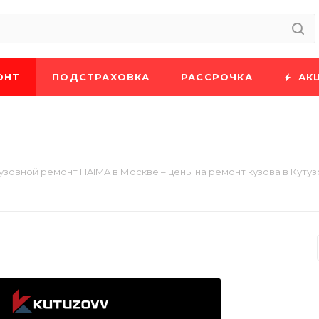
ОНТ
ПОДСТРАХОВКА
РАССРОЧКА
АК
узовной ремонт HAIMA в Москве – цены на ремонт кузова в Кутуз