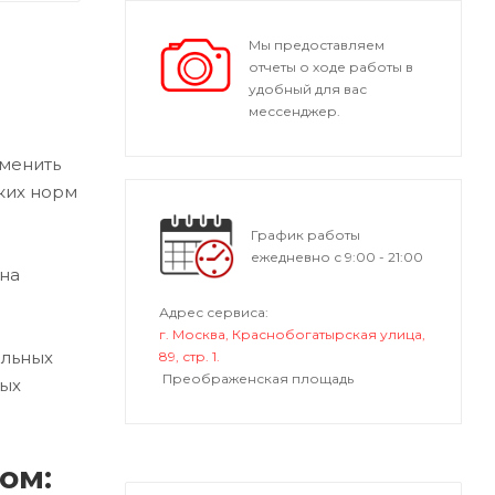
Мы предоставляем
отчеты о ходе работы в
удобный для вас
мессенджер.
аменить
ких норм
График работы
ежедневно с 9:00 - 21:00
ена
Адрес сервиса:
г. Москва, Краснобогатырская улица,
ильных
89, стр. 1.
Преображенская площадь
ных
ом: