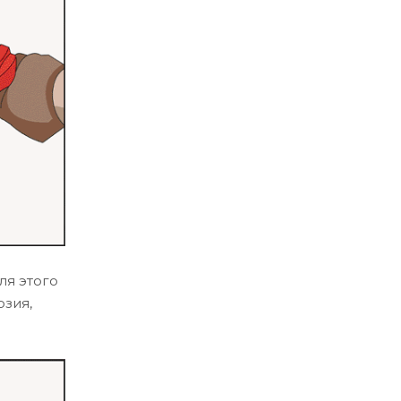
ля этого
озия,