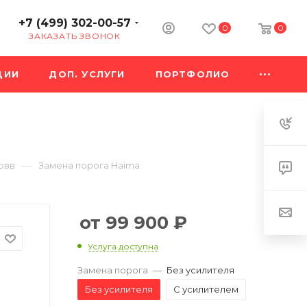
+7 (499) 302-00-57
0
0
ЗАКАЗАТЬ ЗВОНОК
ЦИИ
ДОП. УСЛУГИ
ПОРТФОЛИО
—
овв
Замена порога Haima
99 900
₽
Услуга доступна
Замена порога
—
Без усилителя
Без усилителя
С усилителем