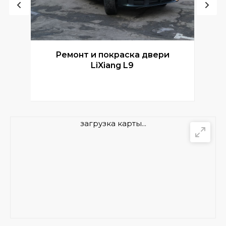
Ремонт и покраска двери
Р
LiXiang L9
загрузка карты...