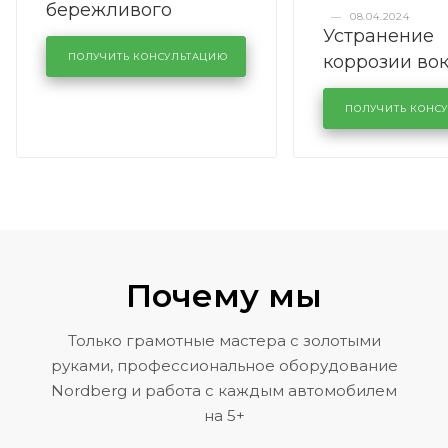
бережливого
—
08.04.2024
Устранение
производства в
коррозии во
кузовном сервисе
ПОЛУЧИТЬ КОНСУЛЬТАЦИЮ
лобового сте
KUTUZOVV
районе задн
ПОЛУЧИТЬ КОНС
Volkswagen 
Почему мы
Только грамотные мастера с золотыми
руками, профессиональное оборудование
Nordberg и работа с каждым автомобилем
на 5+