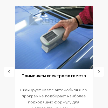
ой
Применяем спектрофотометр
Сканирует цвет с автомобиля и по
П
программе подбирает наиболее
к
э
подходящую формулу для
 и
В