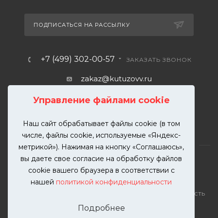
ПОДПИСАТЬСЯ НА РАССЫЛКУ
+7 (499) 302-00-57
ЗАКАЗАТЬ ЗВОНОК
zakaz@kutuzovv.ru
г. Москва, Краснобогатырская
Управление файлами cookie
улица, 89, стр. 1.
Наш сайт обрабатывает файлы cookie (в том
числе, файлы cookie, используемые «Яндекс-
метрикой»). Нажимая на кнопку «Соглашаюсь»,
вы даете свое согласие на обработку файлов
cookie вашего браузера в соответствии с
нашей
политикой конфиденциальности
2026 © KUTUZOVV | Кузовной ремонт и покраска
автомобилей. Вся информация на сайте – собственность
ООО "КУТУЗОВВ"
Подробнее
Публикация информации с сайта KUTUZOVV.RU без