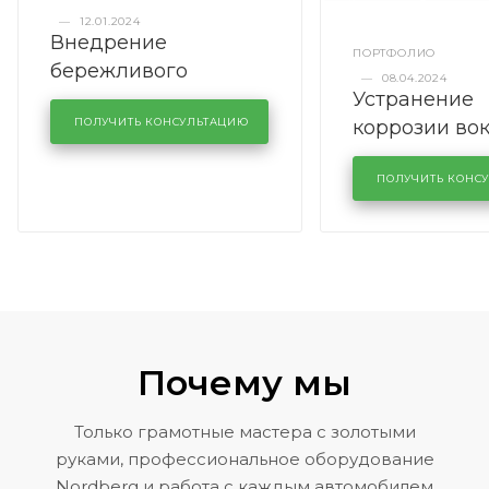
—
12.01.2024
Внедрение
ПОРТФОЛИО
бережливого
—
08.04.2024
Устранение
производства в
коррозии во
кузовном сервисе
ПОЛУЧИТЬ КОНСУЛЬТАЦИЮ
лобового сте
KUTUZOVV
районе задн
ПОЛУЧИТЬ КОНС
Volkswagen 
Почему мы
Только грамотные мастера с золотыми
руками, профессиональное оборудование
Nordberg и работа с каждым автомобилем