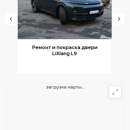
Ремонт и покраска двери
Р
LiXiang L9
загрузка карты...