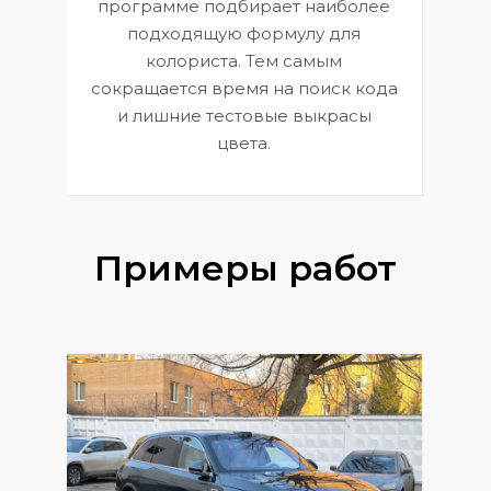
П
программе подбирает наиболее
к
э
подходящую формулу для
 и
В
колориста. Тем самым
сокращается время на поиск кода
и лишние тестовые выкрасы
цвета.
Примеры работ