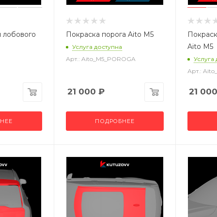
 лобового
Покраска порога Aito M5
Покраск
Aito M5
Услуга доступна
Арт.: Aito_M5_POROGA
Услуга
Арт.: Ait
21 000
₽
21 00
НЕЕ
ПОДРОБНЕЕ