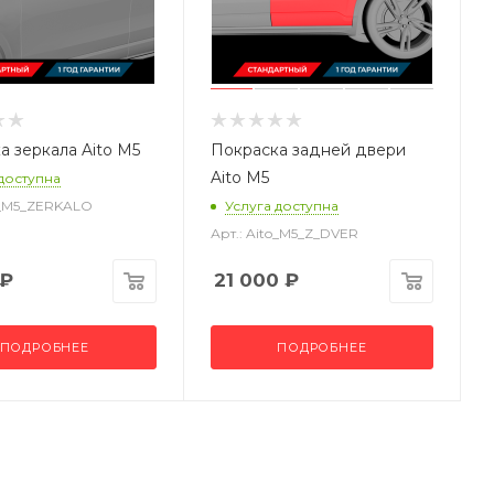
а зеркала Aito M5
Покраска задней двери
Aito M5
 доступна
to_M5_ZERKALO
Услуга доступна
Арт.: Aito_M5_Z_DVER
₽
21 000
₽
ПОДРОБНЕЕ
ПОДРОБНЕЕ