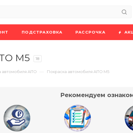
ОНТ
ПОДСТРАХОВКА
РАССРОЧКА
АК
ITO M5
18
—
 автомобиля AITO
Покраска автомобиля AITO M5
Рекомендуем ознаком