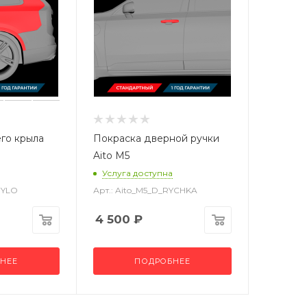
го крыла
Покраска дверной ручки
Aito M5
Услуга доступна
RYLO
Арт.: Aito_M5_D_RYCHKA
4 500
₽
НЕЕ
ПОДРОБНЕЕ