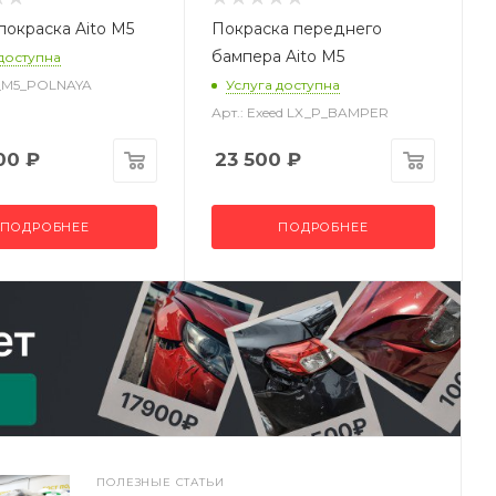
покраска Aito M5
Покраска переднего
бампера Aito M5
 доступна
to_M5_POLNAYA
Услуга доступна
Арт.: Exeed LX_P_BAMPER
00
₽
23 500
₽
ПОДРОБНЕЕ
ПОДРОБНЕЕ
ПОЛЕЗНЫЕ СТАТЬИ