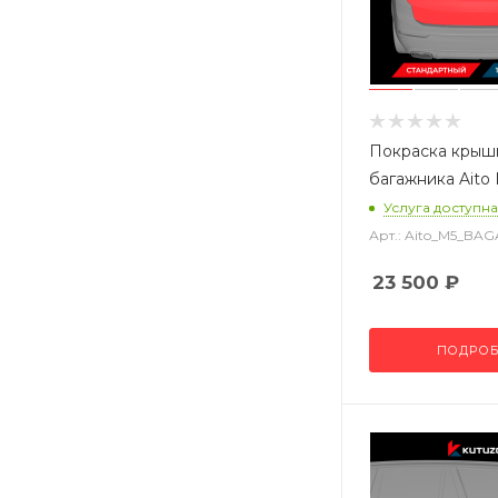
Покраска крыш
багажника Aito
Услуга доступна
Арт.: Aito_M5_BAG
23 500
₽
ПОДРОБ