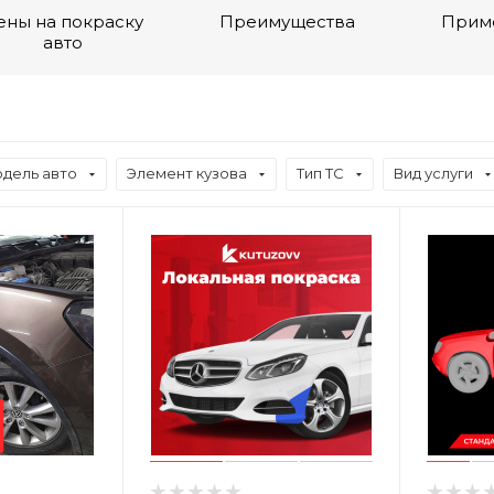
ены на покраску
Преимущества
Прим
авто
дель авто
Элемент кузова
Тип ТС
Вид услуги