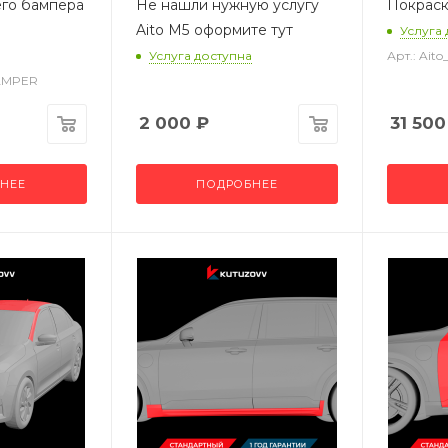
его бампера
Не нашли нужную услугу
Покраск
Aito M5 оформите тут
Услуга
Услуга доступна
Арт.: Ai
BAMPER
2 000
₽
31 500
НЕЕ
ПОДРОБНЕЕ