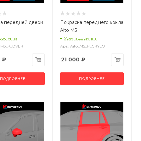
а передней двери
Покраска переднего крыла
Aito M5
 доступна
Услуга доступна
o_M5_P_DVER
Арт.: Aito_M5_P_CRYLO
0
₽
21 000
₽
ПОДРОБНЕЕ
ПОДРОБНЕЕ