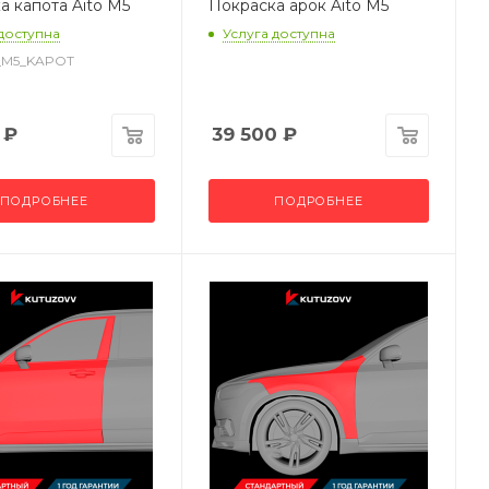
а капота Aito M5
Покраска арок Aito M5
 доступна
Услуга доступна
to_M5_KAPOT
₽
39 500
₽
ПОДРОБНЕЕ
ПОДРОБНЕЕ