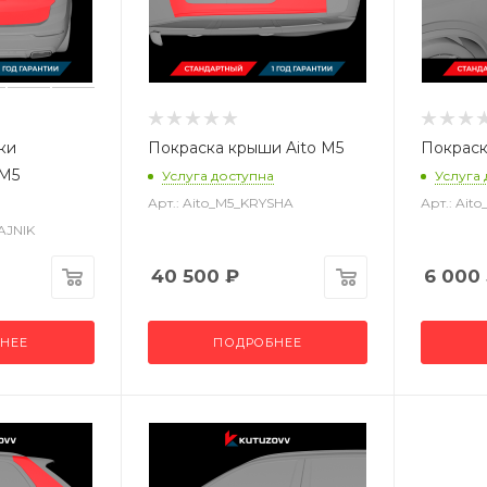
ки
Покраска крыши Aito M5
Покраск
 M5
Услуга доступна
Услуга
Арт.: Aito_M5_KRYSHA
Арт.: Ai
AJNIK
40 500
₽
6 000
НЕЕ
ПОДРОБНЕЕ