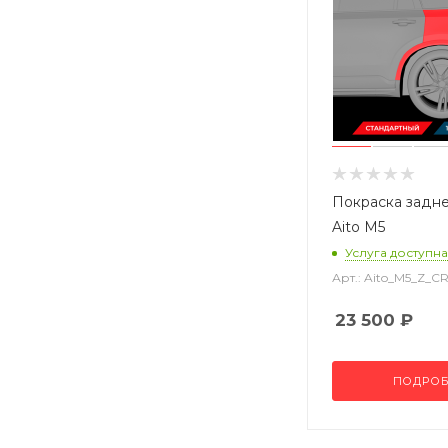
Покраска задне
Aito M5
Услуга доступна
Арт.: Aito_M5_Z_C
23 500
₽
ПОДРОБ