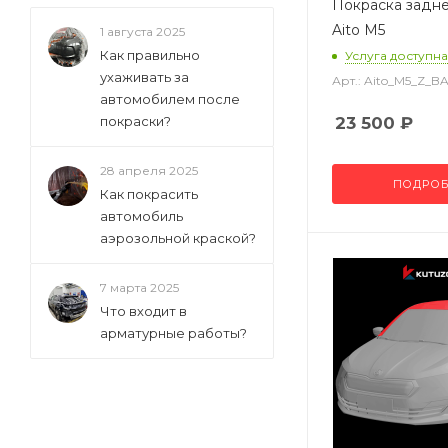
Покраска задн
Aito M5
1 августа 2025
Как правильно
Услуга доступна
ухаживать за
Арт.: Aito_M5_Z_
автомобилем после
покраски?
23 500
₽
28 апреля 2025
ПОДРОБ
Как покрасить
автомобиль
аэрозольной краской?
7 марта 2025
Что входит в
арматурные работы?