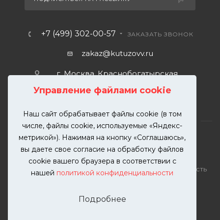
+7 (499) 302-00-57
ЗАКАЗАТЬ ЗВОНОК
zakaz@kutuzovv.ru
г. Москва, Краснобогатырская
улица, 89, стр. 1.
Управление файлами cookie
Наш сайт обрабатывает файлы cookie (в том
числе, файлы cookie, используемые «Яндекс-
метрикой»). Нажимая на кнопку «Соглашаюсь»,
вы даете свое согласие на обработку файлов
2026 © KUTUZOVV | Кузовной ремонт и покраска
cookie вашего браузера в соответствии с
автомобилей. Вся информация на сайте – собственность
нашей
политикой конфиденциальности
ООО "КУТУЗОВВ"
Публикация информации с сайта KUTUZOVV.RU без
Подробнее
разрешения запрещена. Все права защищены.
Почта: zakaz@kutuzovv.ru