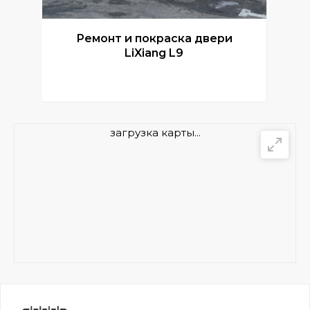
Ремонт и покраска двери
Р
LiXiang L9
загрузка карты...