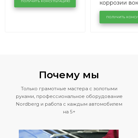
коррозии во
кузовном сервисе
ПОЛУЧИТЬ КОНСУЛЬТАЦИЮ
лобового сте
KUTUZOVV
районе задн
ПОЛУЧИТЬ КОНС
Volkswagen 
Почему мы
Только грамотные мастера с золотыми
руками, профессиональное оборудование
Nordberg и работа с каждым автомобилем
на 5+