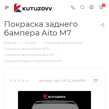
0
Покраска заднего
бампера Aito M7
—
—
—
Главная
Услуги
Покраска автомобиля
—
Покраска автомобиля AITO
—
Покраска автомобиля Aito M7
Покраска заднего бампера Aito M7
Артикул:
Aito_M7_Z_BAMPER