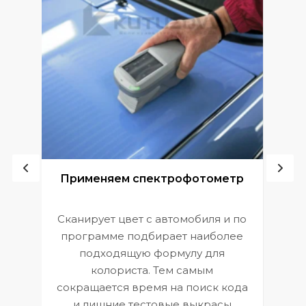
ой
Применяем спектрофотометр
Сканирует цвет с автомобиля и по
П
программе подбирает наиболее
к
э
подходящую формулу для
 и
В
колориста. Тем самым
сокращается время на поиск кода
и лишние тестовые выкрасы