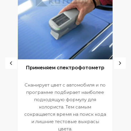
ой
Применяем спектрофотометр
Сканирует цвет с автомобиля и по
П
программе подбирает наиболее
к
э
подходящую формулу для
 и
В
колориста. Тем самым
сокращается время на поиск кода
и лишние тестовые выкрасы
цвета.