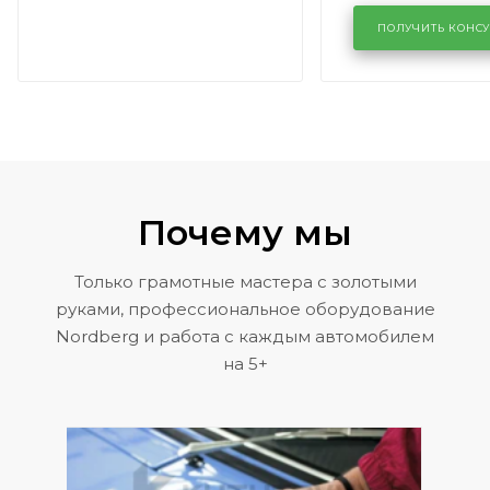
производств
кузовном се
ПОЛУЧИТЬ КОНС
KUTUZOVV
Почему мы
Только грамотные мастера с золотыми
руками, профессиональное оборудование
Nordberg и работа с каждым автомобилем
на 5+