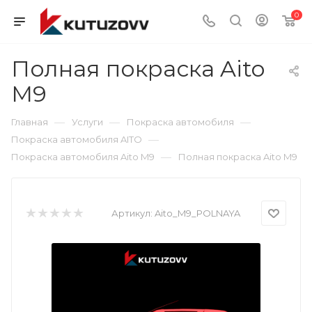
0
Полная покраска Aito
M9
—
—
—
Главная
Услуги
Покраска автомобиля
—
Покраска автомобиля AITO
—
Покраска автомобиля Aito M9
Полная покраска Aito M9
Артикул:
Aito_M9_POLNAYA