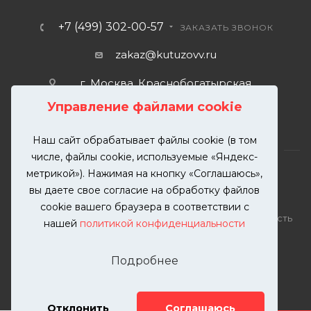
+7 (499) 302-00-57
ЗАКАЗАТЬ ЗВОНОК
zakaz@kutuzovv.ru
г. Москва, Краснобогатырская
улица, 89, стр. 1.
Управление файлами cookie
Наш сайт обрабатывает файлы cookie (в том
числе, файлы cookie, используемые «Яндекс-
метрикой»). Нажимая на кнопку «Соглашаюсь»,
вы даете свое согласие на обработку файлов
2026 © KUTUZOVV | Кузовной ремонт и покраска
cookie вашего браузера в соответствии с
автомобилей. Вся информация на сайте – собственность
нашей
политикой конфиденциальности
ООО "КУТУЗОВВ"
Публикация информации с сайта KUTUZOVV.RU без
Подробнее
разрешения запрещена. Все права защищены.
Почта: zakaz@kutuzovv.ru
Телефон: 8(499)-302-00-57
Отклонить
Соглашаюсь