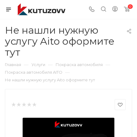
0
Не нашли нужную
услугу Aito оформите
тут
—
—
—
Главная
Услуги
Покраска автомобиля
—
Покраска автомобиля AITO
Не нашли нужную услугу Aito оформите тут