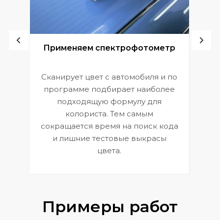
ой
Применяем спектрофотометр
Сканирует цвет с автомобиля и по
П
программе подбирает наиболее
к
э
подходящую формулу для
 и
В
колориста. Тем самым
сокращается время на поиск кода
и лишние тестовые выкрасы
цвета.
Примеры работ