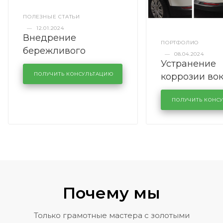
ПОЛЕЗНЫЕ СТАТЬИ
—
12.01.2024
Внедрение
ПОРТФОЛИО
бережливого
—
08.04.2024
Устранение
производства в
коррозии во
кузовном сервисе
ПОЛУЧИТЬ КОНСУЛЬТАЦИЮ
лобового сте
KUTUZOVV
районе задн
ПОЛУЧИТЬ КОНС
Volkswagen 
Почему мы
Только грамотные мастера с золотыми