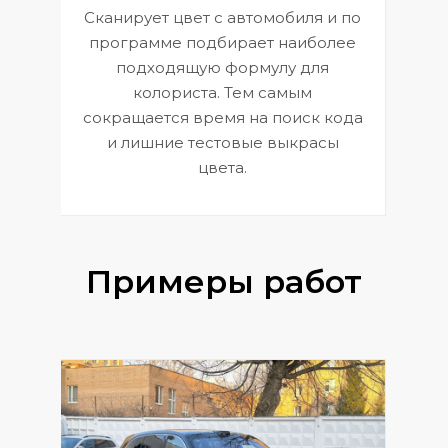
Сканирует цвет с автомобиля и по
П
программе подбирает наиболее
к
э
подходящую формулу для
 и
В
колориста. Тем самым
сокращается время на поиск кода
и лишние тестовые выкрасы
цвета.
Примеры работ