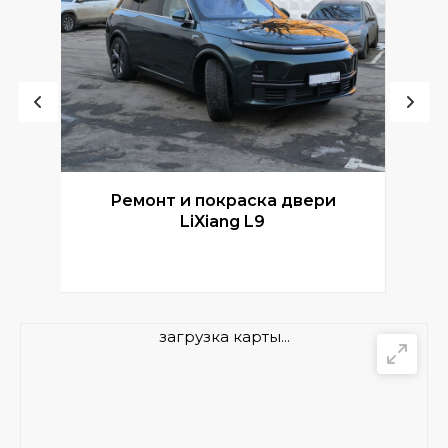
Ремонт и покраска двери
Р
LiXiang L9
загрузка карты...