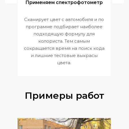
ой
Применяем спектрофотометр
Сканирует цвет с автомобиля и по
П
программе подбирает наиболее
к
э
подходящую формулу для
 и
В
колориста. Тем самым
сокращается время на поиск кода
и лишние тестовые выкрасы
цвета.
Примеры работ