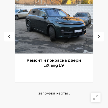
Ремонт и покраска двери
Р
LiXiang L9
загрузка карты...