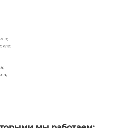
кла;
екла;
а;
ла;
торыми мы работаем: