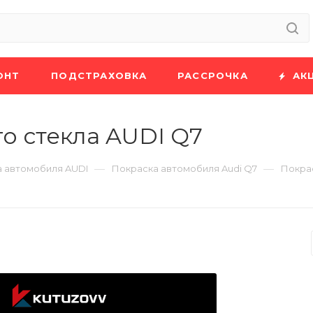
ОНТ
ПОДСТРАХОВКА
РАССРОЧКА
АК
о стекла AUDI Q7
—
—
 автомобиля AUDI
Покраска автомобиля Audi Q7
Покрас