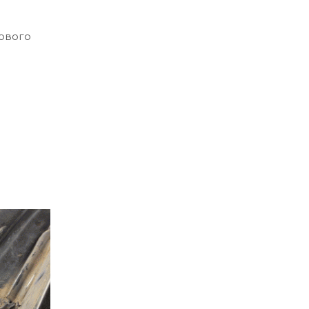
ового