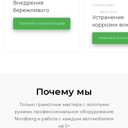
Внедрение
ПОРТФОЛИО
бережливого
—
08.04.2024
Устранение
производства в
коррозии во
кузовном сервисе
ПОЛУЧИТЬ КОНСУЛЬТАЦИЮ
лобового сте
KUTUZOVV
районе задн
ПОЛУЧИТЬ КОНС
Volkswagen 
Почему мы
Только грамотные мастера с золотыми
руками, профессиональное оборудование
Nordberg и работа с каждым автомобилем
на 5+