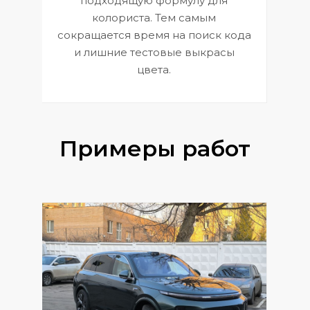
подходящую формулу для
 и
В
колориста. Тем самым
сокращается время на поиск кода
и лишние тестовые выкрасы
цвета.
Примеры работ