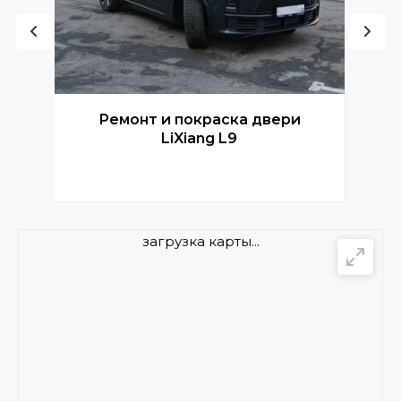
Ремонт и покраска двери
Р
LiXiang L9
загрузка карты...