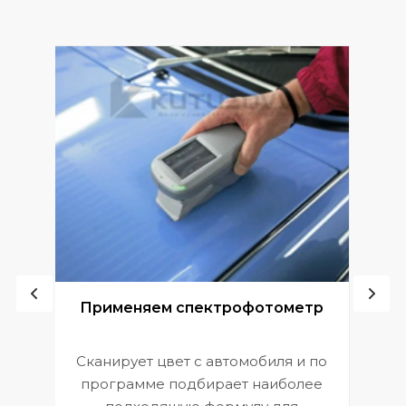
ой
Применяем спектрофотометр
Сканирует цвет с автомобиля и по
П
программе подбирает наиболее
к
э