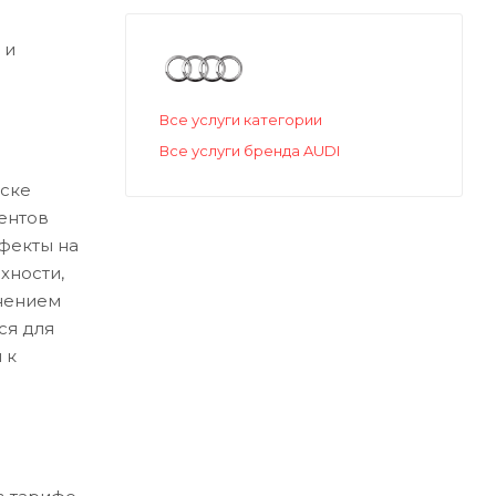
 и
Все услуги категории
Все услуги бренда AUDI
ске
ентов
ефекты на
хности,
нением
ся для
 к