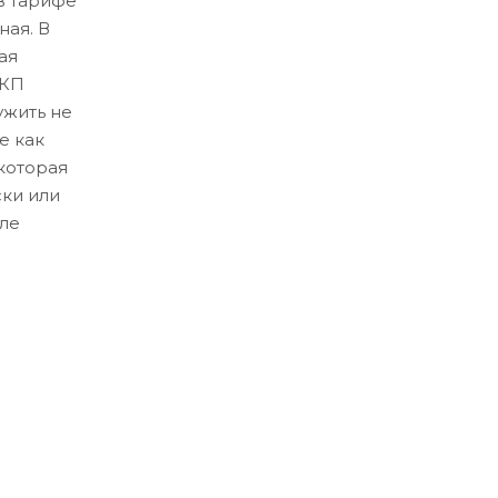
в тарифе
ная. В
ая
ЛКП
ужить не
е как
которая
ски или
ле