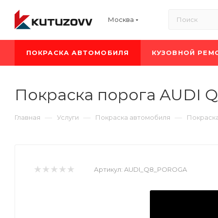
Москва
ПОКРАСКА АВТОМОБИЛЯ
КУЗОВНОЙ РЕМ
Покраска порога AUDI 
—
—
—
Главная
Услуги
Покраска автомобиля
Покраска
Артикул:
AUDI_Q8_POROGA