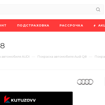
ОНТ
ПОДСТРАХОВКА
РАССРОЧКА
АК
Q8
—
—
 автомобиля AUDI
Покраска автомобиля Audi Q8
Покра