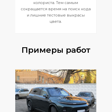
 и
В
колориста. Тем самым
сокращается время на поиск кода
и лишние тестовые выкрасы
цвета.
Примеры работ