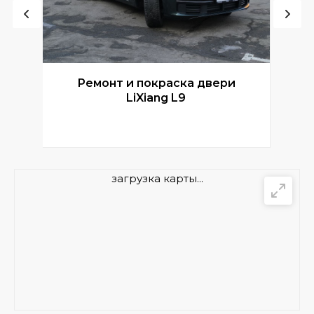
Ремонт и покраска двери
Р
LiXiang L9
загрузка карты...