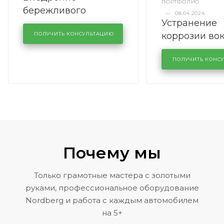
ПОРТФОЛИО
бережливого
—
08.04.2024
Устранение
производства в
коррозии во
кузовном сервисе
ПОЛУЧИТЬ КОНСУЛЬТАЦИЮ
лобового сте
KUTUZOVV
районе задн
ПОЛУЧИТЬ КОНС
Volkswagen 
Почему мы
Только грамотные мастера с золотыми
руками, профессиональное оборудование
Nordberg и работа с каждым автомобилем
на 5+