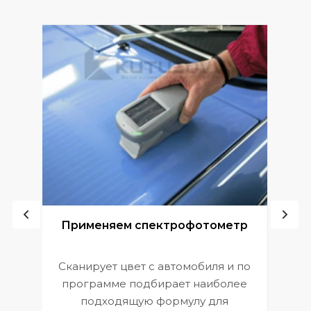
ой
Применяем спектрофотометр
Сканирует цвет с автомобиля и по
П
программе подбирает наиболее
к
э
подходящую формулу для