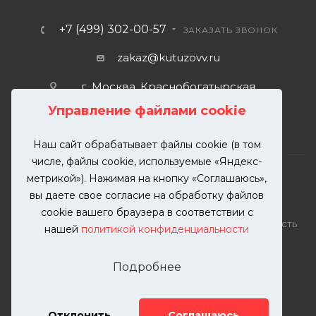
+7 (499) 302-00-57
ЗАКАЗАТЬ ЗВОНОК
zakaz@kutuzovv.ru
г. Москва, Краснобогатырская
улица, 89, стр. 1.
Управление файлами cookie
Наш сайт обрабатывает файлы cookie (в том
числе, файлы cookie, используемые «Яндекс-
метрикой»). Нажимая на кнопку «Соглашаюсь»,
вы даете свое согласие на обработку файлов
2026 © KUTUZOVV | Кузовной ремонт и покраска
cookie вашего браузера в соответствии с
автомобилей. Вся информация на сайте – собственность
нашей
политикой конфиденциальности
ООО "КУТУЗОВВ"
Публикация информации с сайта KUTUZOVV.RU без
Подробнее
разрешения запрещена. Все права защищены.
Почта: zakaz@kutuzovv.ru
Телефон: 8(499)-302-00-57
Отклонить
Соглашаюсь