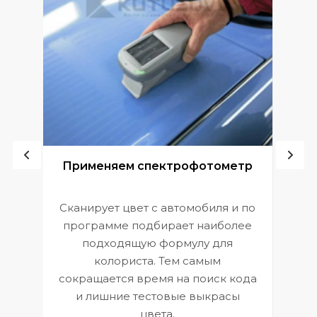
ой
Применяем спектрофотометр
Сканирует цвет с автомобиля и по
П
программе подбирает наиболее
к
э
подходящую формулу для
 и
В
колориста. Тем самым
сокращается время на поиск кода
и лишние тестовые выкрасы
цвета.