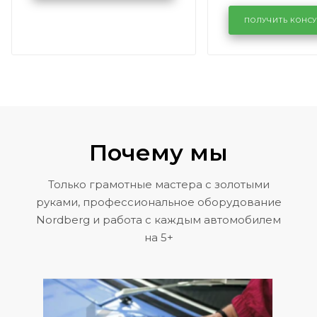
лобового сте
KUTUZOVV
районе задн
ПОЛУЧИТЬ КОНС
Volkswagen 
Почему мы
Только грамотные мастера с золотыми
руками, профессиональное оборудование
Nordberg и работа с каждым автомобилем
на 5+