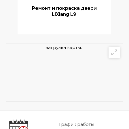
Ремонт и покраска двери
Р
LiXiang L9
загрузка карты...
График работы