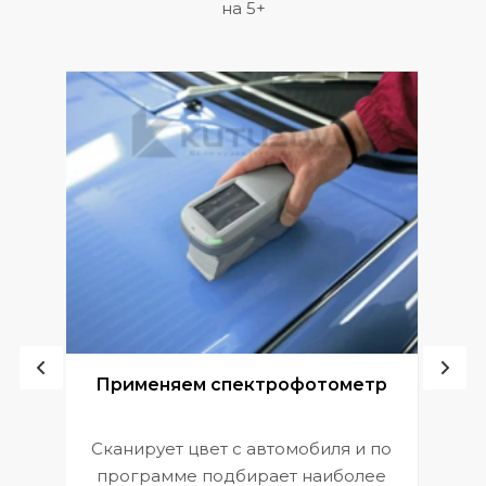
на 5+
ой
Применяем спектрофотометр
Сканирует цвет с автомобиля и по
П
программе подбирает наиболее