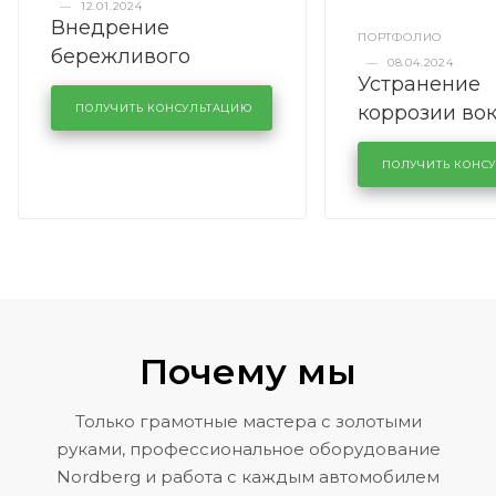
—
12.01.2024
Внедрение
ПОРТФОЛИО
бережливого
—
08.04.2024
Устранение
производства в
коррозии во
кузовном сервисе
ПОЛУЧИТЬ КОНСУЛЬТАЦИЮ
лобового сте
KUTUZOVV
районе задн
ПОЛУЧИТЬ КОНС
Volkswagen 
Почему мы
Только грамотные мастера с золотыми
руками, профессиональное оборудование
Nordberg и работа с каждым автомобилем