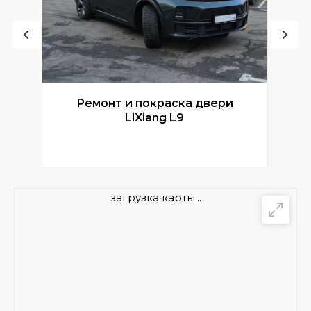
Ремонт и покраска двери
Р
LiXiang L9
загрузка карты...