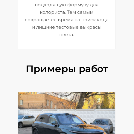
к
э
подходящую формулу для
 и
В
колориста. Тем самым
сокращается время на поиск кода
и лишние тестовые выкрасы
цвета.
Примеры работ