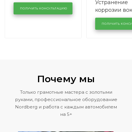
Устранение
производства в
коррозии во
кузовном сервисе
ПОЛУЧИТЬ КОНСУЛЬТАЦИЮ
лобового сте
KUTUZOVV
районе задн
ПОЛУЧИТЬ КОНС
Volkswagen 
Почему мы
Только грамотные мастера с золотыми
руками, профессиональное оборудование
Nordberg и работа с каждым автомобилем
на 5+