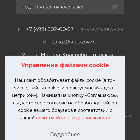
ПОДПИСАТЬСЯ НА РАССЫЛКУ
+7 (499) 302-00-57
ЗАКАЗАТЬ ЗВОНОК
zakaz@kutuzovv.ru
г. Москва, Краснобогатырская
улица, 89, стр. 1.
Управление файлами cookie
Наш сайт обрабатывает файлы cookie (в том
числе, файлы cookie, используемые «Яндекс-
метрикой»). Нажимая на кнопку «Соглашаюсь»,
вы даете свое согласие на обработку файлов
2026 © KUTUZOVV | Кузовной ремонт и покраска
cookie вашего браузера в соответствии с
автомобилей. Вся информация на сайте – собственность
нашей
политикой конфиденциальности
ООО "КУТУЗОВВ"
Публикация информации с сайта KUTUZOVV.RU без
Подробнее
разрешения запрещена. Все права защищены.