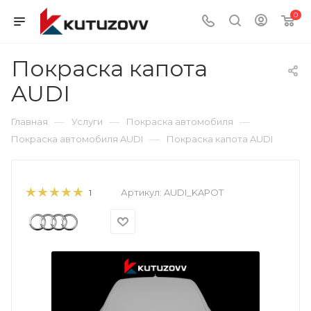
0
Покраска капота
AUDI
—
—
—
Главная
Услуги
Покраска автомобиля
—
Покраска автомобиля AUDI
Покраска капота AUDI
Артикул:
AUDI_KAPOT
1