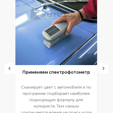
ой
Применяем спектрофотометр
Сканирует цвет с автомобиля и по
П
программе подбирает наиболее
к
э
подходящую формулу для
 и
В
колориста. Тем самым
сокращается время на поиск кода