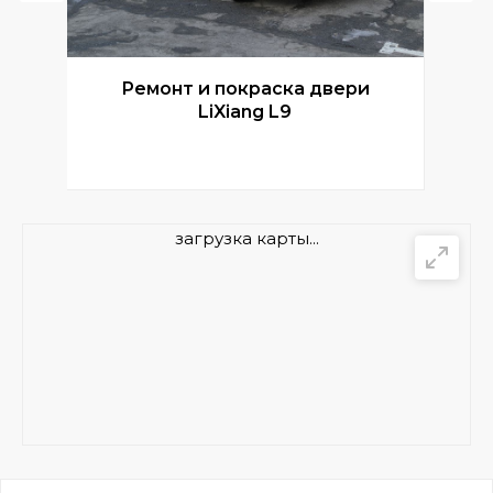
Ремонт и покраска двери
Р
LiXiang L9
загрузка карты...