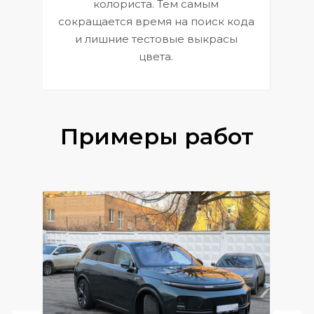
 и
В
колориста. Тем самым
сокращается время на поиск кода
и лишние тестовые выкрасы
цвета.
Примеры работ