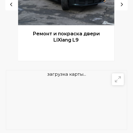
Ремонт и покраска двери
Р
LiXiang L9
загрузка карты...