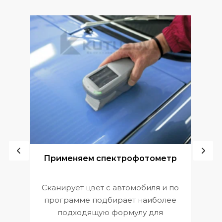
ой
Применяем спектрофотометр
Сканирует цвет с автомобиля и по
П
программе подбирает наиболее
к
э
подходящую формулу для