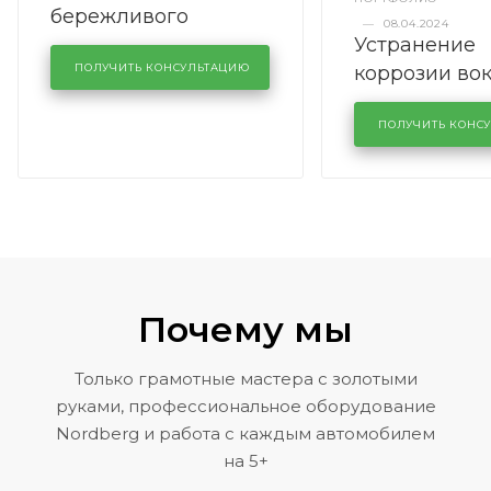
бережливого
—
08.04.2024
Устранение
производства в
коррозии во
кузовном сервисе
ПОЛУЧИТЬ КОНСУЛЬТАЦИЮ
лобового сте
KUTUZOVV
районе задн
ПОЛУЧИТЬ КОНС
Volkswagen 
Почему мы
Только грамотные мастера с золотыми
руками, профессиональное оборудование
Nordberg и работа с каждым автомобилем
на 5+